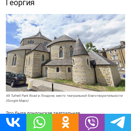
Георгия
49 Tufnell Park Road в Лондоне, место театральной благотворительности
(Google Maps)
Это была лондонская театральная
благотворительность, которую
налоговые
консультанты Led Zeppelin Rossminster использовали в