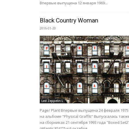
Впервые выпущена 12 января 1969...
Black Country Woman
2016-01-20
Led Zeppelin L
Page/ Plant Впервые выпущена 24 февраля 1975
на альбоме "Physical Graffiti" Выпускалась такж
на сборниках 21 сентября 1993 года "Boxed Set2
(Atlantic 82477) и 6 октября...