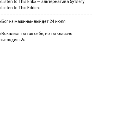
«Listen to This Erik» — альтернатива бутлегу
«Listen to This Eddie»
«Бог из машины» выйдет 24 июля
«Вокалист ты так себе, но ты классно
выглядишь!»