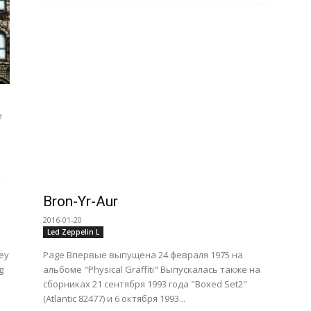
е
Bron-Yr-Aur
2016-01-20
Led Zeppelin L
ley
Page Впервые выпущена 24 февраля 1975 на
g
альбоме "Physical Graffiti" Выпускалась также на
сборниках 21 сентября 1993 года "Boxed Set2"
(Atlantic 82477) и 6 октября 1993...