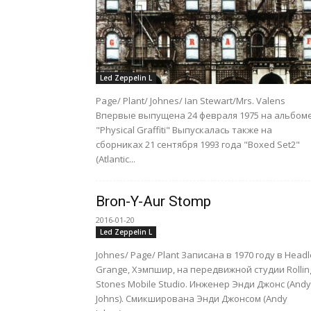
Led Zeppelin L
Page/ Plant/ Johnes/ Ian Stewart/Mrs. Valens
Впервые выпущена 24 февраля 1975 на альбом
"Physical Graffiti" Выпускалась также на
сборниках 21 сентября 1993 года "Boxed Set2"
(Atlantic...
Bron-Y-Aur Stomp
2016-01-20
Led Zeppelin L
Johnes/ Page/ Plant Записана в 1970 году в Head
Grange, Хэмпшир, на передвижной студии Rollin
Stones Mobile Studio. Инженер Энди Джонс (Andy
Johns). Смикширована Энди Джонсом (Andy