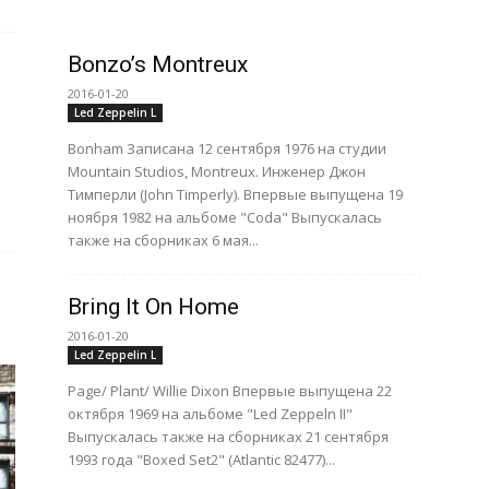
Bonzo’s Montreux
2016-01-20
Led Zeppelin L
Bonham Записана 12 сентября 1976 на студии
р
Mountain Studios, Montreux. Инженер Джон
Тимперли (John Timperly). Впервые выпущена 19
ноября 1982 на альбоме "Coda" Выпускалась
также на сборниках 6 мая...
Bring It On Home
2016-01-20
Led Zeppelin L
Page/ Plant/ Willie Dixon Впервые выпущена 22
октября 1969 на альбоме "Led Zeppeln II"
Выпускалась также на сборниках 21 сентября
1993 года "Boxed Set2" (Atlantic 82477)...