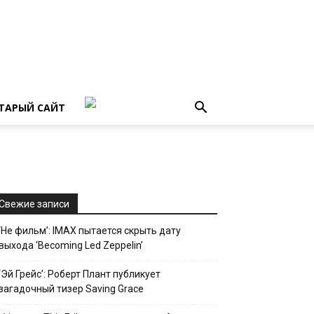
ТАРЫЙ САЙТ
Свежие записи
‘Не фильм’: IMAX пытается скрыть дату
выхода ‘Becoming Led Zeppelin’
‘Эй Грейс’: Роберт Плант публикует
загадочный тизер Saving Grace