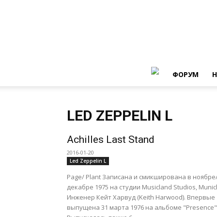
ФОРУМ
Н
LED ZEPPELIN L
Achilles Last Stand
2016-01-20
Led Zeppelin L
Page/ Plant Записана и смикширована в ноябре
декабре 1975 на студии Musicland Studios, Munic
Инженер Кейт Харвуд (Keith Harwood). Впервые
выпущена 31 марта 1976 на альбоме "Presence"