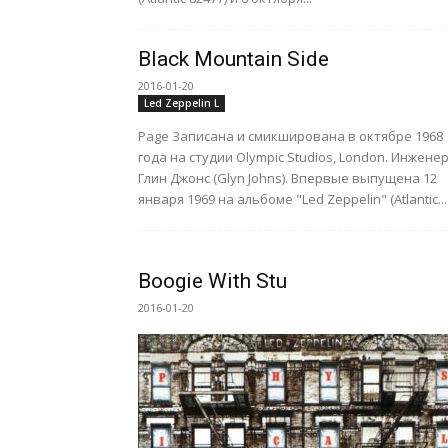
Black Mountain Side
2016-01-20
Led Zeppelin L
Page Записана и смикширована в октябре 1968
года на студии Olympic Studios, London. Инжене
Глин Джонс (Glyn Johns). Впервые выпущена 12
января 1969 на альбоме "Led Zeppelin" (Atlantic...
Boogie With Stu
2016-01-20