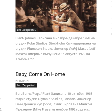
Led Zeppelin L
Plant/ Johnes Записана в ноябре/декабре 1978 на
студии Polar Studios, Stockholm. Смикширована на
студии Plumpton Studio. Инженер Лейф Масес (Leif
Mases). Впервые выпущена 15 августа 1979 на
альбоме "In...
Baby, Come On Home
2016-01-20
Led Zeppelin L
Bert Berns/Page/ Plant Записана 10 октября 1968
c
года в студии Olympic Studios, London. Инженер
Глин Джонс (Glyn Johns). Смикширована Майком
).
Фрезером (Mike Fraser) в ноябре 1992 года на...