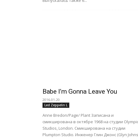
Выпускалась также 6...
Babe I’m Gonna Leave You
2016-01-20
Led Zeppelin L
Anne Bredon/Page/ Plant Записана и
смикширована в октябре 1968 на студии Olympi
Studios, London. Смикширована на студии
Plumpton Studio. Инженер Глин Джонс (Glyn Johns