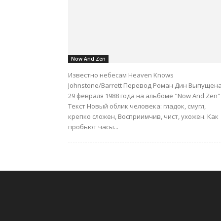
Now And Zen
Известно небесам Heaven Knows
Johnstone/Barrett Перевод Роман Дин Выпущен
29 февраля 1988 года на альбоме "Now And Zen"
Текст Новый облик человека: гладок, смугл,
крепко сложен, Восприимчив, чист, ухожен. Как
пробьют часы...