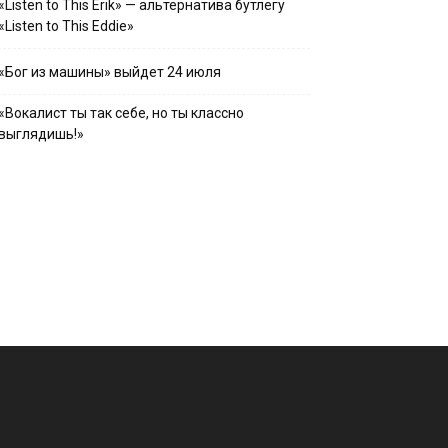
«Listen to This Erik» — альтернатива бутлегу
«Listen to This Eddie»
«Бог из машины» выйдет 24 июля
«Вокалист ты так себе, но ты классно
выглядишь!»