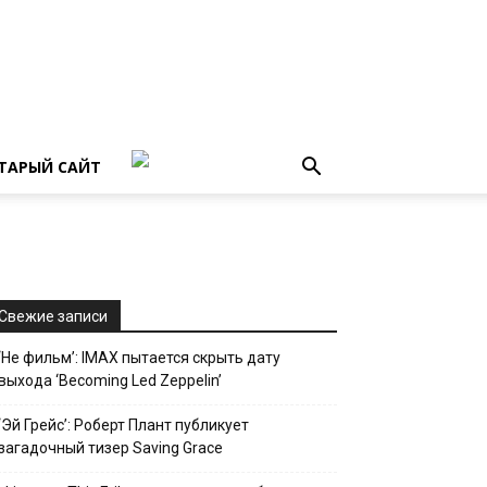
ТАРЫЙ САЙТ
Свежие записи
‘Не фильм’: IMAX пытается скрыть дату
выхода ‘Becoming Led Zeppelin’
‘Эй Грейс’: Роберт Плант публикует
загадочный тизер Saving Grace