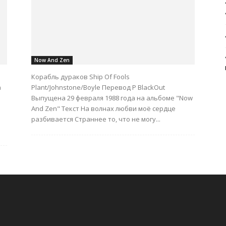
Now And Zen
Корабль дураков Ship Of Fools
а
Plant/Johnstone/Boyle Перевод Р BlackOut
Выпущена 29 февраля 1988 года на альбоме "Now
And Zen" Текст На волнах любви моё сердце
разбивается Страннее то, что не могу...