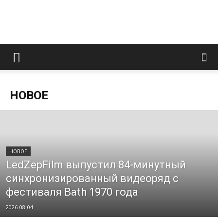
LedZeppelin.Ru
НОВОE
НОВОE
LedZepFilm выпустил 84-минутный
синхронизированный видеоряд с
фестиваля Bath 1970 года
2026-08-04