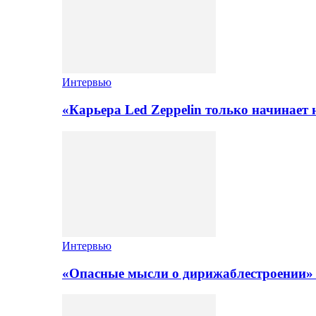
Интервью
«Карьера Led Zeppelin только начинает
Интервью
«Опасные мысли о дирижаблестроении»