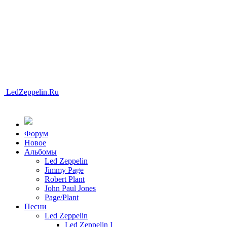
LedZeppelin.Ru
Форум
Новоe
Альбомы
Led Zeppelin
Jimmy Page
Robert Plant
John Paul Jones
Page/Plant
Песни
Led Zeppelin
Led Zeppelin I