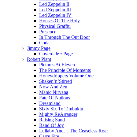
Led Zeppelin II
Led Zeppelin III
Led Zeppelin IV
Houses Of The Holy
Physical Graffiti
Presence
In Through The Out Door
Coda
Jimmy Page
Coverdale • Page
Robert Plant
Pictures At Eleven
The Principle Of Moments
Honeydrippers Volume One
Shaken’n’Stirred
Now And Zen
Manic Nirvana
Fate Of Nations
Dreamland
Sixty Six To Timbuktu
Mighty ReArranger
Raising Sand
Band Of Joy
Lullaby And… The Ceaseless Roar
Carry Fire