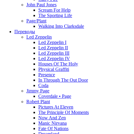
John Paul Jones
Scream For Help
The Sporting Life
Page/Plant
Walking Into Clarksdale
Переводы
Led Zeppelin
Led Zeppelin I
Led Zeppelin II
Led Zeppelin III
Led Zeppelin IV
Houses Of The Holy
Physical Graffiti
Presence
In Through The Out Door
Coda
Jimmy Page
Coverdale • Page
Robert Plant
Pictures At Eleven
The Principle Of Moments
Now And Zen
Manic Nirvana
Fate Of Nations
Dreamland