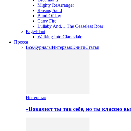
Mighty ReArranger
Raising Sand
Band Of Joy
Carry Fire
Lullaby And… The Ceaseless Roar
Page/Plant
Walking Into Clarksdale
Пресса
Все
Журналы
Интервью
Книги
Статьи
Интервью
«Вокалист ты так себе, но ты классно в