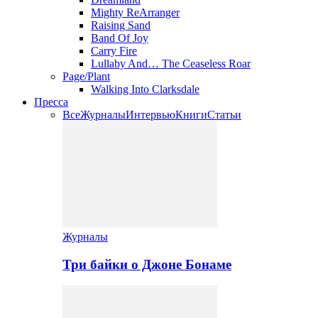
Mighty ReArranger
Raising Sand
Band Of Joy
Carry Fire
Lullaby And… The Ceaseless Roar
Page/Plant
Walking Into Clarksdale
Пресса
Все
Журналы
Интервью
Книги
Статьи
Журналы
Три байки о Джоне Бонаме