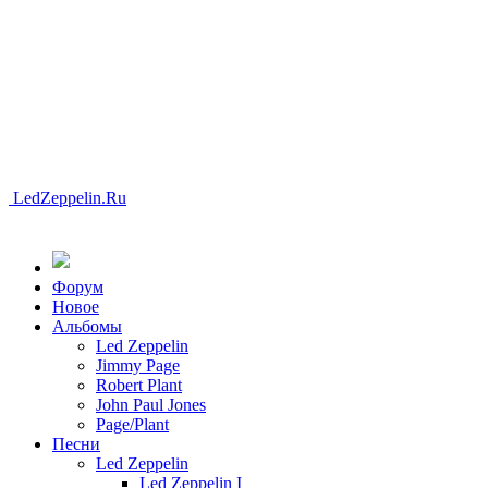
LedZeppelin.Ru
Форум
Новоe
Альбомы
Led Zeppelin
Jimmy Page
Robert Plant
John Paul Jones
Page/Plant
Песни
Led Zeppelin
Led Zeppelin I