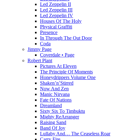
Led Zeppelin II
Led Zeppelin III
Led Zeppelin IV
Houses Of The Holy
Physical Graffiti
Presence
In Through The Out Door
Coda
Jimmy Page
Coverdale • Page
Robert Plant
Pictures At Eleven
The Principle Of Moments
Honeydrippers Volume One
Shaken’n’Stirred
Now And Zen
Manic Nirvana
Fate Of Nations
Dreamland
Sixty Six To Timbuktu
Mighty ReArranger
Raising Sand
Band Of Joy
Lullaby And… The Ceaseless Roar
Carry Fire