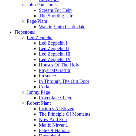
John Paul Jones
Scream For Help
The Sporting Life
Page/Plant
Walking Into Clarksdale
Переводы
Led Zeppelin
Led Zeppelin I
Led Zeppelin II
Led Zeppelin III
Led Zeppelin IV
Houses Of The Holy
Physical Graffiti
Presence
In Through The Out Door
Coda
Jimmy Page
Coverdale • Page
Robert Plant
Pictures At Eleven
The Principle Of Moments
Now And Zen
Manic Nirvana
Fate Of Nations
Dreamland