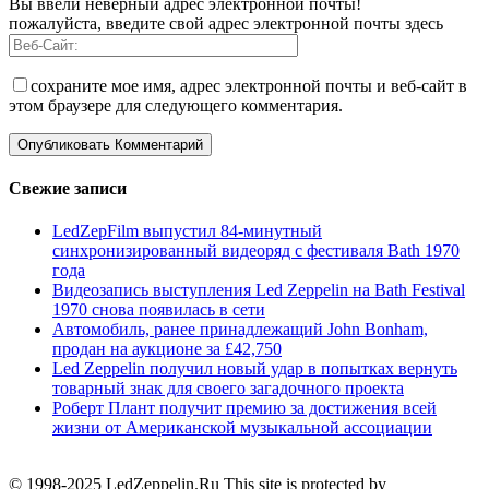
Вы ввели неверный адрес электронной почты!
пожалуйста, введите свой адрес электронной почты здесь
сохраните мое имя, адрес электронной почты и веб-сайт в
этом браузере для следующего комментария.
Свежие записи
LedZepFilm выпустил 84-минутный
синхронизированный видеоряд с фестиваля Bath 1970
года
Видеозапись выступления Led Zeppelin на Bath Festival
1970 снова появилась в сети
Автомобиль, ранее принадлежащий John Bonham,
продан на аукционе за £42,750
Led Zeppelin получил новый удар в попытках вернуть
товарный знак для своего загадочного проекта
Роберт Плант получит премию за достижения всей
жизни от Американской музыкальной ассоциации
© 1998-2025 LedZeppelin.Ru This site is protected by