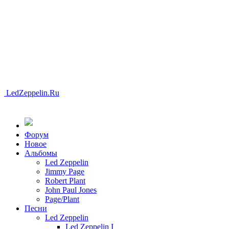
LedZeppelin.Ru
Форум
Новоe
Альбомы
Led Zeppelin
Jimmy Page
Robert Plant
John Paul Jones
Page/Plant
Песни
Led Zeppelin
Led Zeppelin I