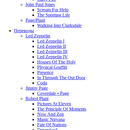
John Paul Jones
Scream For Help
The Sporting Life
Page/Plant
Walking Into Clarksdale
Переводы
Led Zeppelin
Led Zeppelin I
Led Zeppelin II
Led Zeppelin III
Led Zeppelin IV
Houses Of The Holy
Physical Graffiti
Presence
In Through The Out Door
Coda
Jimmy Page
Coverdale • Page
Robert Plant
Pictures At Eleven
The Principle Of Moments
Now And Zen
Manic Nirvana
Fate Of Nations
Dreamland