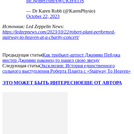
pic.twitter.com/xWUKzFdTJS
— Dr Karen Robb (@KarenPhysio)
October 22, 2023
Источник: Led Zeppelin News:
https://ledzepnews.com/2023/10/22/robert-plant-performed-
stairway-to-heaven-at-a-charity-concert/
Предыдущая статья
Как трибьют-артист Джимми Пейджа
мистер Джимми наконец-то нашел свою звезду
Следующая статья
Эксклюзив: История единственного
сольного выступления Роберта Планта с «Stairway To Heaven»
ЭТО МОЖЕТ БЫТЬ ИНТЕРЕСНО
ЕЩЕ ОТ АВТОРА