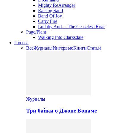
Mighty ReArranger
Raising Sand
Band Of Joy
Carry Fire
Lullaby And… The Ceaseless Roar
Page/Plant
Walking Into Clarksdale
Пресса
Все
Журналы
Интервью
Книги
Статьи
Журналы
Три байки о Джоне Бонаме