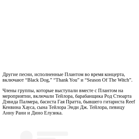
Другие песни, исполненные Плантом во время концерта,
включают “Black Dog,” “Thank You” и “Season Of The Witch”.
Члены группы, которые выступали вместе с Плантом на
мероприятии, включали Тейлора, барабанщика Род Стюарта
Дэвида Палмера, басиста Гая Пратта, бывшего гитариста Reef
Кенвина Хауса, сына Тейлора Энди Дж. Тейлора, певицу
Анну Рани и Дино Елузика.