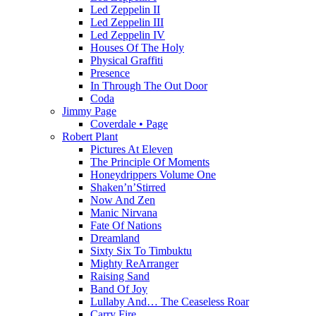
Led Zeppelin II
Led Zeppelin III
Led Zeppelin IV
Houses Of The Holy
Physical Graffiti
Presence
In Through The Out Door
Coda
Jimmy Page
Coverdale • Page
Robert Plant
Pictures At Eleven
The Principle Of Moments
Honeydrippers Volume One
Shaken’n’Stirred
Now And Zen
Manic Nirvana
Fate Of Nations
Dreamland
Sixty Six To Timbuktu
Mighty ReArranger
Raising Sand
Band Of Joy
Lullaby And… The Ceaseless Roar
Carry Fire