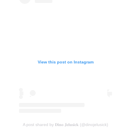
View this post on Instagram
A post shared by 𝐃𝐢𝐧𝐨 𝐉𝐞𝐥𝐮𝐬𝐢𝐜𝐤 (@dinojelusick)