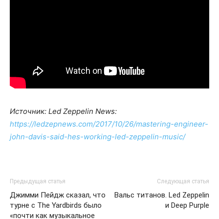
Источник: Led Zeppelin News:
https://ledzepnews.com/2017/10/26/mastering-engineer-
john-davis-said-hes-working-led-zeppelin-music/
Предыдущая статья
Следующая статья
Джимми Пейдж сказал, что
Вальс титанов. Led Zeppelin
турне с The Yardbirds было
и Deep Purple
«почти как музыкальное