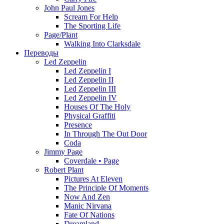
John Paul Jones
Scream For Help
The Sporting Life
Page/Plant
Walking Into Clarksdale
Переводы
Led Zeppelin
Led Zeppelin I
Led Zeppelin II
Led Zeppelin III
Led Zeppelin IV
Houses Of The Holy
Physical Graffiti
Presence
In Through The Out Door
Coda
Jimmy Page
Coverdale • Page
Robert Plant
Pictures At Eleven
The Principle Of Moments
Now And Zen
Manic Nirvana
Fate Of Nations
Dreamland