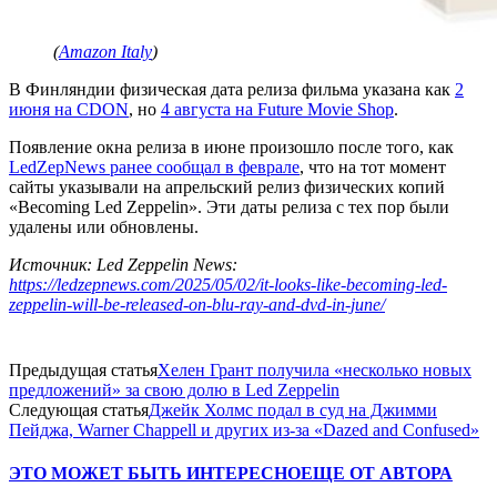
(
Amazon Italy
)
В Финляндии физическая дата релиза фильма указана как
2
июня на CDON
, но
4 августа на Future Movie Shop
.
Появление окна релиза в июне произошло после того, как
LedZepNews ранее сообщал в феврале
, что на тот момент
сайты указывали на апрельский релиз физических копий
«Becoming Led Zeppelin». Эти даты релиза с тех пор были
удалены или обновлены.
Источник: Led Zeppelin News:
https://ledzepnews.com/2025/05/02/it-looks-like-becoming-led-
zeppelin-will-be-released-on-blu-ray-and-dvd-in-june/
Предыдущая статья
Хелен Грант получила «несколько новых
предложений» за свою долю в Led Zeppelin
Следующая статья
Джейк Холмс подал в суд на Джимми
Пейджа, Warner Chappell и других из-за «Dazed and Confused»
ЭТО МОЖЕТ БЫТЬ ИНТЕРЕСНО
ЕЩЕ ОТ АВТОРА