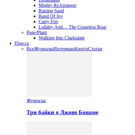
Mighty ReArranger
Raising Sand
Band Of Joy
Carry Fire
Lullaby And… The Ceaseless Roar
Page/Plant
Walking Into Clarksdale
Пресса
Все
Журналы
Интервью
Книги
Статьи
Журналы
Три байки о Джоне Бонаме