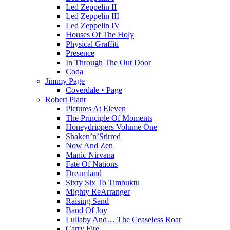
Led Zeppelin II
Led Zeppelin III
Led Zeppelin IV
Houses Of The Holy
Physical Graffiti
Presence
In Through The Out Door
Coda
Jimmy Page
Coverdale • Page
Robert Plant
Pictures At Eleven
The Principle Of Moments
Honeydrippers Volume One
Shaken’n’Stirred
Now And Zen
Manic Nirvana
Fate Of Nations
Dreamland
Sixty Six To Timbuktu
Mighty ReArranger
Raising Sand
Band Of Joy
Lullaby And… The Ceaseless Roar
Carry Fire