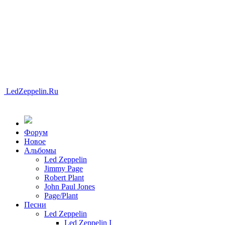
LedZeppelin.Ru
Форум
Новоe
Альбомы
Led Zeppelin
Jimmy Page
Robert Plant
John Paul Jones
Page/Plant
Песни
Led Zeppelin
Led Zeppelin I