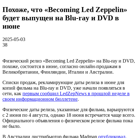
Похоже, что «Becoming Led Zeppelin»
будет выпущен на Blu-ray и DVD в
июне
2025-05-03
38
Физический релиз «Becoming Led Zeppelin» на Blu-ray и DVD,
похоже, состоится в июне, согласно онлайн-продажам в
Великобритании, Финляндии, Италии и Австралии.
Списки продаж, рекламирующие даты релиза в июне для
копий фильма на Blu-ray и DVD, уже начали появляться в
сети, как
первым сообщил LedZepNews в прошлой неделе в
своем информационном бюллетене
.
Физические даты релиза, указанные для фильма, варьируются
с 2 июня по 4 августа, однако 18 июня встречается чаще всего.
Официального объявления о физическом релизе фильма пока
не было.
В Австралии дистрибьютор фильма Madman
опубликовал,