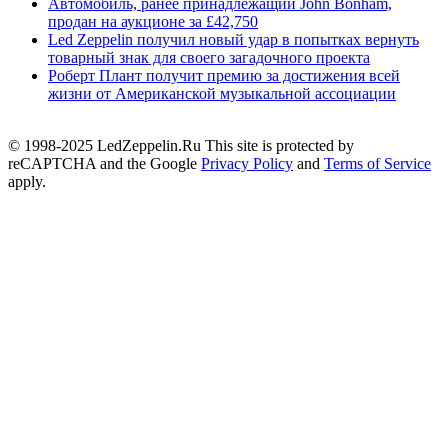
Автомобиль, ранее принадлежащий John Bonham,
продан на аукционе за £42,750
Led Zeppelin получил новый удар в попытках вернуть
товарный знак для своего загадочного проекта
Роберт Плант получит премию за достижения всей
жизни от Американской музыкальной ассоциации
© 1998-2025 LedZeppelin.Ru This site is protected by
reCAPTCHA and the Google
Privacy Policy
and
Terms of Service
apply.