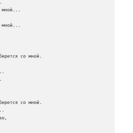


мной...

мной...

ерется со мной.

.



ерется со мной.

.

о,
