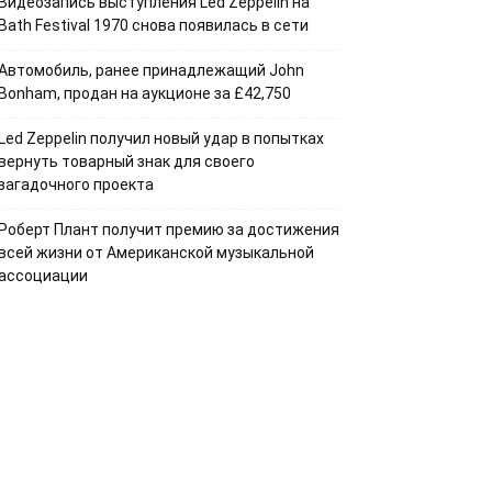
Видеозапись выступления Led Zeppelin на
Bath Festival 1970 снова появилась в сети
Автомобиль, ранее принадлежащий John
Bonham, продан на аукционе за £42,750
Led Zeppelin получил новый удар в попытках
вернуть товарный знак для своего
загадочного проекта
Роберт Плант получит премию за достижения
всей жизни от Американской музыкальной
ассоциации