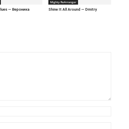
Mighty ReArranger
 Blues — Вероника
Shine It All Around — Dmitry