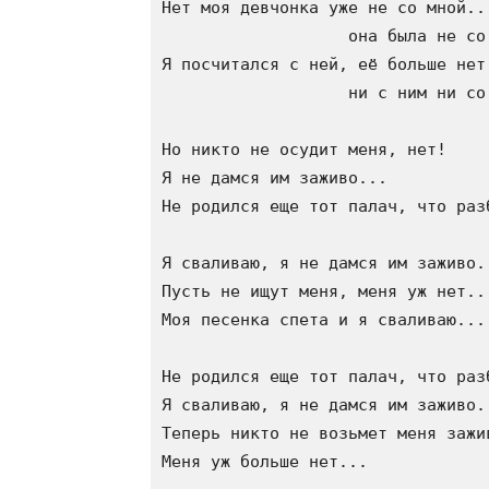
Нет моя девчонка уже не со мной...
                   она была не со 
Я посчитался с ней, её больше нет

                   ни с ним ни со 
Но никто не осудит меня, нет!

Я не дамся им заживо...

Не родился еще тот палач, что разб
Я сваливаю, я не дамся им заживо..
Пусть не ищут меня, меня уж нет...
Моя песенка спета и я сваливаю...

Не родился еще тот палач, что разб
Я сваливаю, я не дамся им заживо..
Теперь никто не возьмет меня зажив
Меня уж больше нет...
