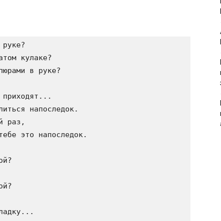
руке?

том кулаке?

юрами в руке?

приходят...

литься напоследок.

 раз,

тебе это напоследок.

й?

й?

адку...
