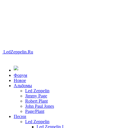
LedZeppelin.Ru
Форум
Новоe
Альбомы
Led Zeppelin
Jimmy Page
Robert Plant
John Paul Jones
Page/Plant
Песни
Led Zeppelin
Led Zeppelin I