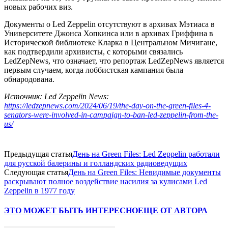
новых рабочих виз.
Документы о Led Zeppelin отсутствуют в архивах Мэтиаса в
Университете Джонса Хопкинса или в архивах Гриффина в
Исторической библиотеке Кларка в Центральном Мичигане,
как подтвердили архивисты, с которыми связались
LedZepNews, что означает, что репортаж LedZepNews является
первым случаем, когда лоббистская кампания была
обнародована.
Источник: Led Zeppelin News:
https://ledzepnews.com/2024/06/19/the-day-on-the-green-files-4-
senators-were-involved-in-campaign-to-ban-led-zeppelin-from-the-
us/
Предыдущая статья
День на Green Files: Led Zeppelin работали
для русской балерины и голландских радиоведущих
Следующая статья
День на Green Files: Невидимые документы
раскрывают полное воздействие насилия за кулисами Led
Zeppelin в 1977 году
ЭТО МОЖЕТ БЫТЬ ИНТЕРЕСНО
ЕЩЕ ОТ АВТОРА