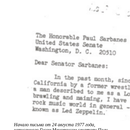
Начало письма от 24 августа 1977 года,
написанного Гусом Мацоркисом сенатору Полу