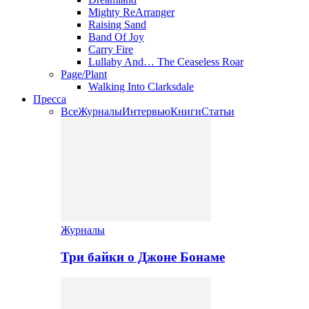
Mighty ReArranger
Raising Sand
Band Of Joy
Carry Fire
Lullaby And… The Ceaseless Roar
Page/Plant
Walking Into Clarksdale
Пресса
Все
Журналы
Интервью
Книги
Статьи
Журналы
Три байки о Джоне Бонаме