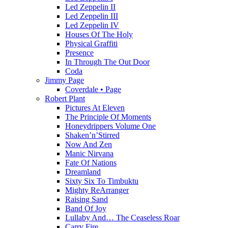
Led Zeppelin II
Led Zeppelin III
Led Zeppelin IV
Houses Of The Holy
Physical Graffiti
Presence
In Through The Out Door
Coda
Jimmy Page
Coverdale • Page
Robert Plant
Pictures At Eleven
The Principle Of Moments
Honeydrippers Volume One
Shaken’n’Stirred
Now And Zen
Manic Nirvana
Fate Of Nations
Dreamland
Sixty Six To Timbuktu
Mighty ReArranger
Raising Sand
Band Of Joy
Lullaby And… The Ceaseless Roar
Carry Fire