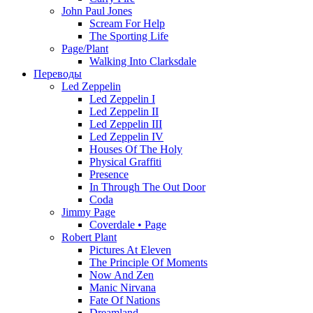
John Paul Jones
Scream For Help
The Sporting Life
Page/Plant
Walking Into Clarksdale
Переводы
Led Zeppelin
Led Zeppelin I
Led Zeppelin II
Led Zeppelin III
Led Zeppelin IV
Houses Of The Holy
Physical Graffiti
Presence
In Through The Out Door
Coda
Jimmy Page
Coverdale • Page
Robert Plant
Pictures At Eleven
The Principle Of Moments
Now And Zen
Manic Nirvana
Fate Of Nations
Dreamland