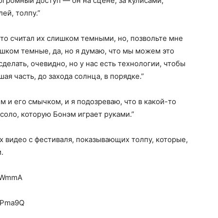
 огромный доступ — он на сцене, за кулисами,
ей, толпу.”
что считал их слишком темными, но, позвольте мне
лишком темные, да, но я думаю, что мы можем это
сделать, очевидно, но у нас есть технологии, чтобы
шая часть, до захода солнца, в порядке.”
 и его смычком, и я подозреваю, что в какой-то
 соло, которую Бонэм играет руками.”
их видео с фестиваля, показывающих толпу, которые,
.
GIWmmA
1Pma9Q