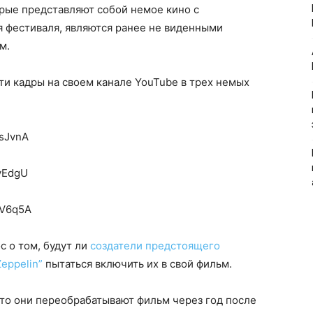
рые представляют собой немое кино с
я фестиваля, являются ранее не виденными
м.
ти кадры на своем канале YouTube в трех немых
MsJvnA
yEdgU
9V6q5A
с о том, будут ли
создатели предстоящего
eppelin”
пытаться включить их в свой фильм.
что они переобрабатывают фильм через год после