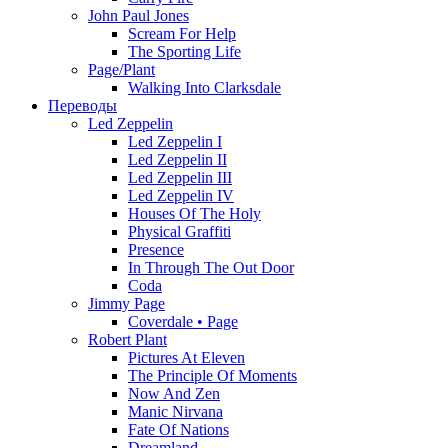
John Paul Jones
Scream For Help
The Sporting Life
Page/Plant
Walking Into Clarksdale
Переводы
Led Zeppelin
Led Zeppelin I
Led Zeppelin II
Led Zeppelin III
Led Zeppelin IV
Houses Of The Holy
Physical Graffiti
Presence
In Through The Out Door
Coda
Jimmy Page
Coverdale • Page
Robert Plant
Pictures At Eleven
The Principle Of Moments
Now And Zen
Manic Nirvana
Fate Of Nations
Dreamland