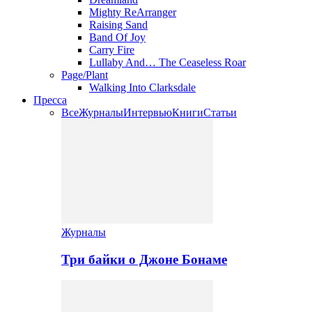
Mighty ReArranger
Raising Sand
Band Of Joy
Carry Fire
Lullaby And… The Ceaseless Roar
Page/Plant
Walking Into Clarksdale
Пресса
Все
Журналы
Интервью
Книги
Статьи
Журналы
Три байки о Джоне Бонаме