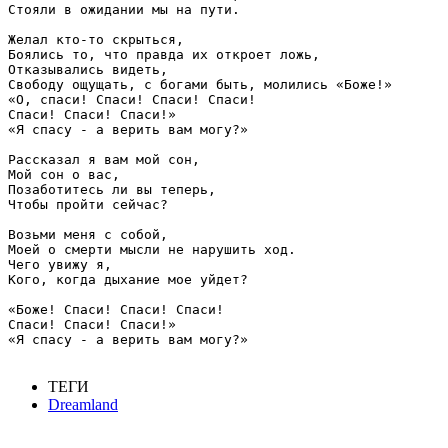
Стояли в ожидании мы на пути.

Желал кто-то скрыться,

Боялись то, что правда их откроет ложь,

Отказывались видеть,

Свободу ощущать, с богами быть, молились «Боже!»

«О, спаси! Спаси! Спаси! Спаси!

Спаси! Спаси! Спаси!»

«Я спасу - а верить вам могу?»

Рассказал я вам мой сон,

Мой сон о вас,

Позаботитесь ли вы теперь,

Чтобы пройти сейчас?

Возьми меня с собой,

Моей о смерти мысли не нарушить ход.

Чего увижу я,

Кого, когда дыхание мое уйдет?

«Боже! Спаси! Спаси! Спаси!

Спаси! Спаси! Спаси!»

«Я спасу - а верить вам могу?»

ТЕГИ
Dreamland