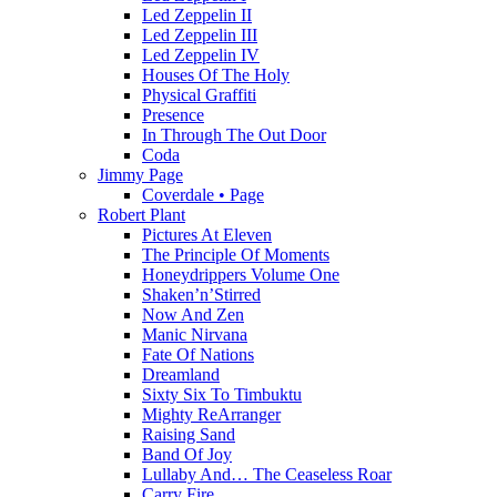
Led Zeppelin II
Led Zeppelin III
Led Zeppelin IV
Houses Of The Holy
Physical Graffiti
Presence
In Through The Out Door
Coda
Jimmy Page
Coverdale • Page
Robert Plant
Pictures At Eleven
The Principle Of Moments
Honeydrippers Volume One
Shaken’n’Stirred
Now And Zen
Manic Nirvana
Fate Of Nations
Dreamland
Sixty Six To Timbuktu
Mighty ReArranger
Raising Sand
Band Of Joy
Lullaby And… The Ceaseless Roar
Carry Fire