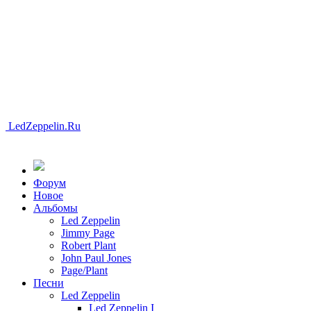
LedZeppelin.Ru
Форум
Новоe
Альбомы
Led Zeppelin
Jimmy Page
Robert Plant
John Paul Jones
Page/Plant
Песни
Led Zeppelin
Led Zeppelin I