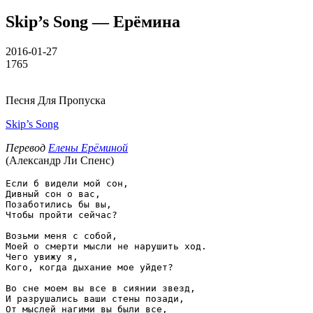
Skip’s Song — Ерёмина
2016-01-27
1765
Песня Для Пропуска
Skip’s Song
Перевод
Елены Ерёминой
(Александр Ли Спенс)
Если б видели мой сон,

Дивный сон о вас,

Позаботились бы вы,

Чтобы пройти сейчас?

Возьми меня с собой,

Моей о смерти мысли не нарушить ход.

Чего увижу я,

Кого, когда дыхание мое уйдет?

Во сне моем вы все в сиянии звезд,

И разрушались ваши стены позади,

От мыслей нагими вы были все,
