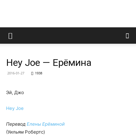
LedZeppelin.Ru
Hey Joe — Ерёмина
2016-01-27
1938
Эй, Джо
Hey Joe
Перевод
Елены Ерёминой
(Уильям Робертс)