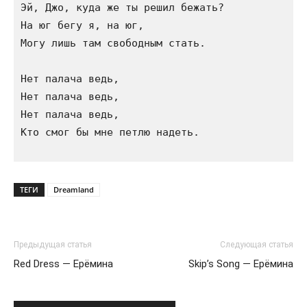
Эй, Джо, куда же ты решил бежать?

На юг бегу я, на юг, 

Могу лишь там свободным стать.

Нет палача ведь,

Нет палача ведь,

Нет палача ведь,

Кто смог бы мне петлю надеть.

ТЕГИ
Dreamland
Предыдущая статья
Следующая статья
Red Dress — Ерёмина
Skip’s Song — Ерёмина