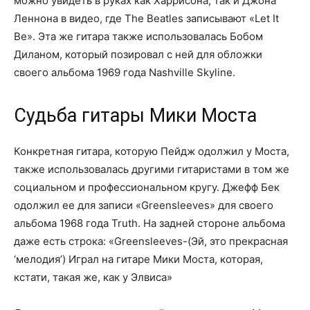
можно увидеть в руках как Харрисона, так и Джона
Леннона в видео, где The Beatles записывают «Let It
Be». Эта же гитара также использовалась Бобом
Диланом, который позировал с ней для обложки
своего альбома 1969 года Nashville Skyline.
Судьба гитары Мики Моста
Конкретная гитара, которую Пейдж одолжил у Моста,
также использовалась другими гитаристами в том же
социальном и профессиональном кругу. Джефф Бек
одолжил ее для записи «Greensleeves» для своего
альбома 1968 года Truth. На задней стороне альбома
даже есть строка: «Greensleeves-(Эй, это прекрасная
‘мелодия’) Играл на гитаре Мики Моста, которая,
кстати, такая же, как у Элвиса»