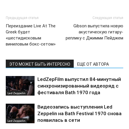
Предыдущая статья
Следующая статья
Переиздание Live At The
Gibson выпустила новую
Greek будет
акустическую гитару-
«шестидисковым
реплику с Джимми Пейджем
виниловым бокс-сетом»
ЭТО МОЖЕТ БЫТЬ ИНТЕРЕСНО
ЕЩЕ ОТ АВТОРА
LedZepFilm выпустил 84-минутный
синхронизированный видеоряд с
фестиваля Bath 1970 года
Led Zeppelin
Видеозапись выступления Led
Zeppelin на Bath Festival 1970 снова
появилась в сети
Led Zeppelin