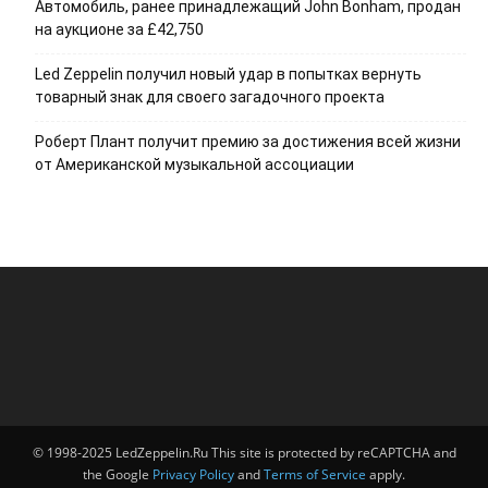
Автомобиль, ранее принадлежащий John Bonham, продан
на аукционе за £42,750
Led Zeppelin получил новый удар в попытках вернуть
товарный знак для своего загадочного проекта
Роберт Плант получит премию за достижения всей жизни
от Американской музыкальной ассоциации
© 1998-2025 LedZeppelin.Ru This site is protected by reCAPTCHA and
the Google
Privacy Policy
and
Terms of Service
apply.