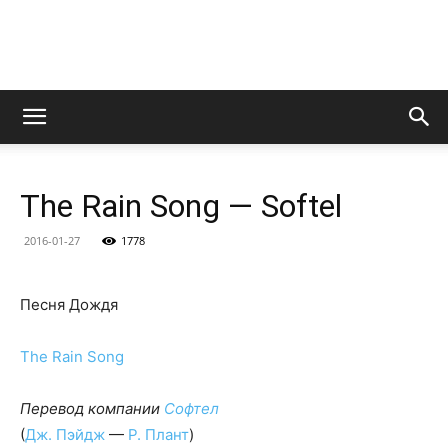
LedZeppelin.Ru
The Rain Song — Softel
2016-01-27
1778
Песня Дождя
The Rain Song
Перевод компании
Софтел
(
Дж. Пэйдж
—
Р. Плант
)