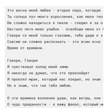
Это весна моей любви - вторая пора, которую я д
Ты солнца луч моего взросления, как мало теплот
Не сложно находиться в пекле - следил я за огне
Настало лето моих улыбок - освободи меня от Мра
Говори со мной только глазами, тебе дарю я эту 
Совсем не сложно распознать - это всем ясно

Время от времени.

Говори, Говори

Я чувствовал холод моей зимы

Я никогда не думал, что это произойдет

Я проклял мрак, который нас покрыл, но знаю я, 
Но я знаю, что так тебя люблю.

О эти времена волнения души, как ветры, они уси
О чудо преданности - я вижу факел, который мы д