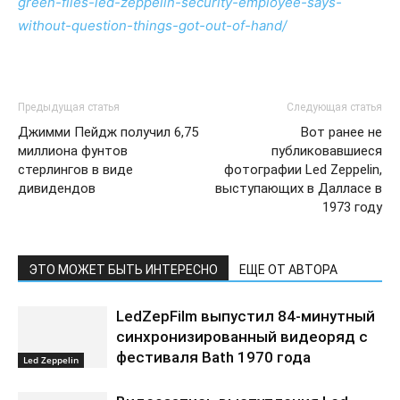
green-files-led-zeppelin-security-employee-says-
without-question-things-got-out-of-hand/
Предыдущая статья
Следующая статья
Джимми Пейдж получил 6,75
Вот ранее не
миллиона фунтов
публиковавшиеся
стерлингов в виде
фотографии Led Zeppelin,
дивидендов
выступающих в Далласе в
1973 году
ЭТО МОЖЕТ БЫТЬ ИНТЕРЕСНО
ЕЩЕ ОТ АВТОРА
LedZepFilm выпустил 84-минутный
синхронизированный видеоряд с
фестиваля Bath 1970 года
Led Zeppelin