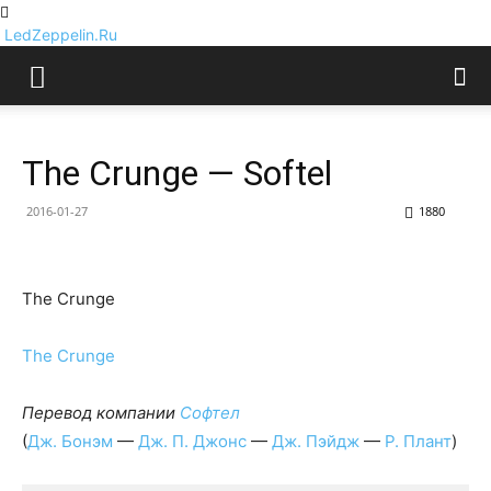
LedZeppelin.Ru
The Crunge — Softel
2016-01-27
1880
The Crunge
The Crunge
Перевод компании
Софтел
(
Дж. Бонэм
—
Дж. П. Джонс
—
Дж. Пэйдж
—
Р. Плант
)