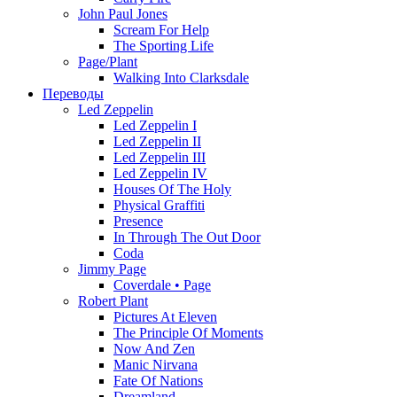
John Paul Jones
Scream For Help
The Sporting Life
Page/Plant
Walking Into Clarksdale
Переводы
Led Zeppelin
Led Zeppelin I
Led Zeppelin II
Led Zeppelin III
Led Zeppelin IV
Houses Of The Holy
Physical Graffiti
Presence
In Through The Out Door
Coda
Jimmy Page
Coverdale • Page
Robert Plant
Pictures At Eleven
The Principle Of Moments
Now And Zen
Manic Nirvana
Fate Of Nations
Dreamland