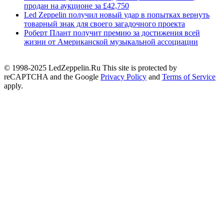
продан на аукционе за £42,750
Led Zeppelin получил новый удар в попытках вернуть
товарный знак для своего загадочного проекта
Роберт Плант получит премию за достижения всей
жизни от Американской музыкальной ассоциации
© 1998-2025 LedZeppelin.Ru This site is protected by
reCAPTCHA and the Google
Privacy Policy
and
Terms of Service
apply.