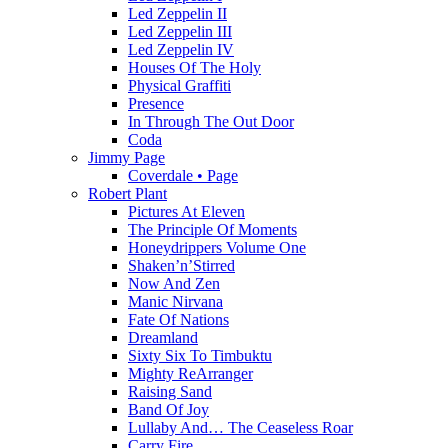
Led Zeppelin II
Led Zeppelin III
Led Zeppelin IV
Houses Of The Holy
Physical Graffiti
Presence
In Through The Out Door
Coda
Jimmy Page
Coverdale • Page
Robert Plant
Pictures At Eleven
The Principle Of Moments
Honeydrippers Volume One
Shaken’n’Stirred
Now And Zen
Manic Nirvana
Fate Of Nations
Dreamland
Sixty Six To Timbuktu
Mighty ReArranger
Raising Sand
Band Of Joy
Lullaby And… The Ceaseless Roar
Carry Fire