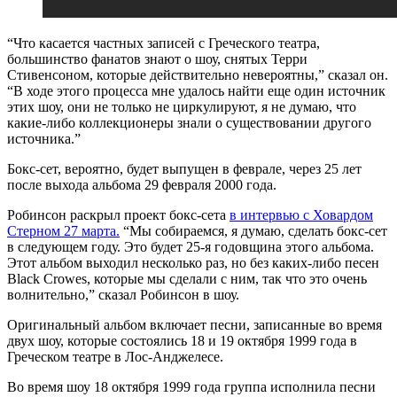
“Что касается частных записей с Греческого театра,
большинство фанатов знают о шоу, снятых Терри
Стивенсоном, которые действительно невероятны,” сказал он.
“В ходе этого процесса мне удалось найти еще один источник
этих шоу, они не только не циркулируют, я не думаю, что
какие-либо коллекционеры знали о существовании другого
источника.”
Бокс-сет, вероятно, будет выпущен в феврале, через 25 лет
после выхода альбома 29 февраля 2000 года.
Робинсон раскрыл проект бокс-сета
в интервью с Ховардом
Стерном 27 марта.
“Мы собираемся, я думаю, сделать бокс-сет
в следующем году. Это будет 25-я годовщина этого альбома.
Этот альбом выходил несколько раз, но без каких-либо песен
Black Crowes, которые мы сделали с ним, так что это очень
волнительно,” сказал Робинсон в шоу.
Оригинальный альбом включает песни, записанные во время
двух шоу, которые состоялись 18 и 19 октября 1999 года в
Греческом театре в Лос-Анджелесе.
Во время шоу 18 октября 1999 года группа исполнила песни