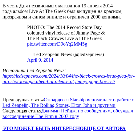
В честь Дня независимых магазинов 19 апреля 2014
года альбом Live At The Greek был выпущен на красном,
прозрачном и синем виниле и ограничен 2000 копиями.
PHOTO: The 2014 Record Store Day
coloured vinyl release of Jimmy Page &
The Black Crowes Live At The Greek
pic.twitter.com/D9oYq2MM5g
— Led Zeppelin News (@ledzepnews)
April 9, 2014
Источник: Led Zeppelin News:
https://ledzepnews.com/2024/10/04/the-black-crowes-issue-plea-for-
pro-shot-footage-ahead-of-release-of-jimmy-page-box-set/
Предыдущая статья
Стюардесса Starship вспоминает о работе с
Led Zeppelin, The Rolling Stones, Elton John и другими
Следующая статья
Джимми Пейдж, по сообщениям, обсуждал
воссоединение The Firm в 2007 году
ЭТО МОЖЕТ БЫТЬ ИНТЕРЕСНО
ЕЩЕ ОТ АВТОРА