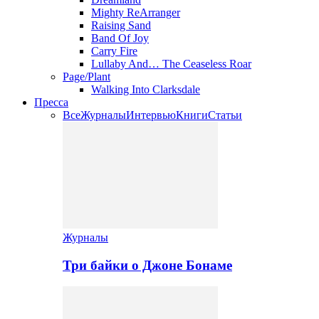
Mighty ReArranger
Raising Sand
Band Of Joy
Carry Fire
Lullaby And… The Ceaseless Roar
Page/Plant
Walking Into Clarksdale
Пресса
Все
Журналы
Интервью
Книги
Статьи
Журналы
Три байки о Джоне Бонаме