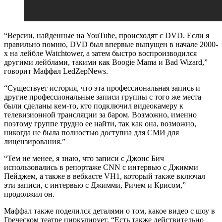
“Версии, найденные на YouTube, происходят с DVD. Если я
правильно помню, DVD был впервые выпущен в начале 2000-
х на лейбле Watchtower, а затем быстро воспроизводился
другими лейблами, такими как Boogie Mama и Bad Wizard,”
говорит Маффал LedZepNews.
“Существует история, что эта профессиональная запись и
другие профессиональные записи группы с того же места
были сделаны кем-то, кто подключил видеокамеру к
телевизионной трансляции за баром. Возможно, именно
поэтому группе трудно ее найти, так как она, возможно,
никогда не была полностью доступна для СМИ для
лицензирования.”
“Тем не менее, я знаю, что записи с Джонс Бич
использовались в репортаже CNN с интервью с Джимми
Пейджем, а также в вебкасте VH1, который также включал
эти записи, с интервью с Джимми, Ричем и Крисом,”
продолжил он.
Маффал также поделился деталями о том, какое видео с шоу в
Греческом театре циркулирует. “Есть также действительно