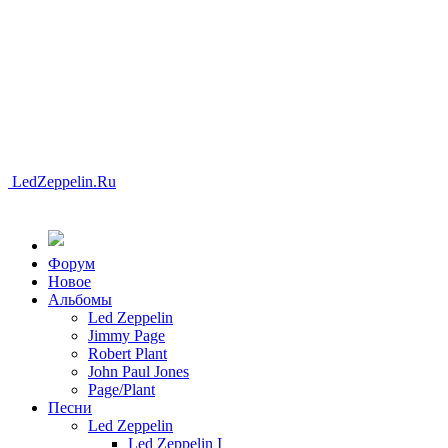
LedZeppelin.Ru
Форум
Новоe
Альбомы
Led Zeppelin
Jimmy Page
Robert Plant
John Paul Jones
Page/Plant
Песни
Led Zeppelin
Led Zeppelin I