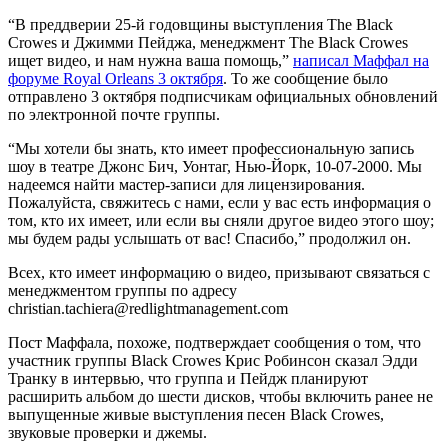
“В преддверии 25-й годовщины выступления The Black
Crowes и Джимми Пейджа, менеджмент The Black Crowes
ищет видео, и нам нужна ваша помощь,”
написал Маффал на
форуме Royal Orleans 3 октября
. То же сообщение было
отправлено 3 октября подписчикам официальных обновлений
по электронной почте группы.
“Мы хотели бы знать, кто имеет профессиональную запись
шоу в театре Джонс Бич, Уонтаг, Нью-Йорк, 10-07-2000. Мы
надеемся найти мастер-записи для лицензирования.
Пожалуйста, свяжитесь с нами, если у вас есть информация о
том, кто их имеет, или если вы сняли другое видео этого шоу;
мы будем рады услышать от вас! Спасибо,” продолжил он.
Всех, кто имеет информацию о видео, призывают связаться с
менеджментом группы по адресу
christian.tachiera@redlightmanagement.com
Пост Маффала, похоже, подтверждает сообщения о том, что
участник группы Black Crowes Крис Робинсон сказал Эдди
Транку в интервью, что группа и Пейдж планируют
расширить альбом до шести дисков, чтобы включить ранее не
выпущенные живые выступления песен Black Crowes,
звуковые проверки и джемы.