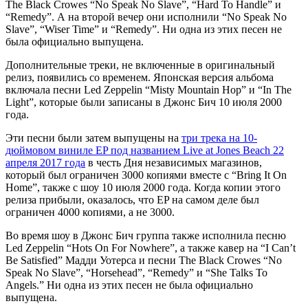
The Black Crowes “No Speak No Slave”, “Hard To Handle” и
“Remedy”. А на второй вечер они исполнили “No Speak No
Slave”, “Wiser Time” и “Remedy”. Ни одна из этих песен не
была официально выпущена.
Дополнительные треки, не включенные в оригинальный
релиз, появились со временем. Японская версия альбома
включала песни Led Zeppelin “Misty Mountain Hop” и “In The
Light”, которые были записаны в Джонс Бич 10 июля 2000
года.
Эти песни были затем выпущены на
три трека на 10-
дюймовом виниле EP под названием Live at Jones Beach 22
апреля 2017 года
в честь Дня независимых магазинов,
который был ограничен 3000 копиями вместе с “Bring It On
Home”, также с шоу 10 июля 2000 года. Когда копии этого
релиза прибыли, оказалось, что EP на самом деле был
ограничен 4000 копиями, а не 3000.
Во время шоу в Джонс Бич группа также исполнила песню
Led Zeppelin “Hots On For Nowhere”, а также кавер на “I Can’t
Be Satisfied” Мадди Уотерса и песни The Black Crowes “No
Speak No Slave”, “Horsehead”, “Remedy” и “She Talks To
Angels.” Ни одна из этих песен не была официально
выпущена.