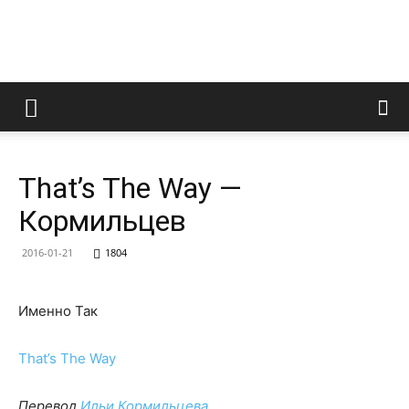
LedZeppelin.Ru
That’s The Way —
Кормильцев
2016-01-21
1804
Именно Так
That’s The Way
Перевод
Ильи Кормильцева