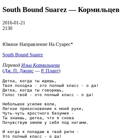
South Bound Suarez — Кормильцев
2016-01-21
2130
Южное Направление На Суарес*
South Bound Suarez
Перевод
Ильи Кормильцева
(
Дж. П. Джонс
—
Р. Плант
)
Детка, когда ты идешь,

Твоя походка - это полный класс - о да!

Детка, когда ты говоришь,

Голос твой - это полный класс - о да!

Небольшое усилие воли,

Легкое прикосновение к моей руке,

Чуть-чуть яростного безумия -

Ты знаешь, детка, что я снова

Почувствую землю у себя под ногами.

И когда я попадаю в твой ритм -

Это полный класс - о да!
