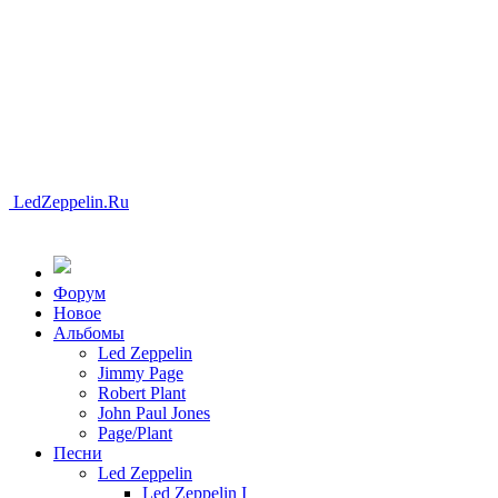
LedZeppelin.Ru
Форум
Новоe
Альбомы
Led Zeppelin
Jimmy Page
Robert Plant
John Paul Jones
Page/Plant
Песни
Led Zeppelin
Led Zeppelin I