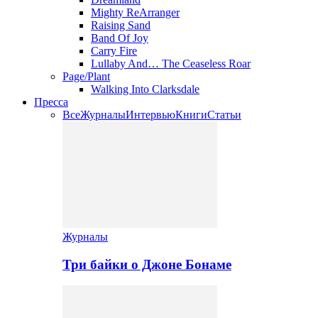
Mighty ReArranger
Raising Sand
Band Of Joy
Carry Fire
Lullaby And… The Ceaseless Roar
Page/Plant
Walking Into Clarksdale
Пресса
Все
Журналы
Интервью
Книги
Статьи
Журналы
Три байки о Джоне Бонаме