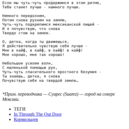
Если мы чуть-чуть продержимся в этом ритме,

Тебе станет лучше - намного лучше.

Немного передохнем,

Потом снова рухнем на землю,

Чуть-чуть подкрепимся мексиканской пищей -

И я почувствую, что снова

Твердо стою на земле.

О, детка, когда ты движешься,

Я действительно чувствую себя лучше -

Мне в кайф, в кайф, в кайф! в кайф!

Мне хорошо, мне так хорошо!

Небольшое усилие волн,

С маленькой помощью рук,

Чуть-чуть спасительного яростного безумия -

Ты знаешь, детка, я снова

Почувствую себя на твердой земле…

*Прим. переводчика — Суарес (Suarez) — город на севере
Мексики.
ТЕГИ
In Through The Out Door
Кормильцев