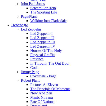
John Paul Jones
Scream For Help
The Sporting Life
Page/Plant
Walking Into Clarksdale
Переводы
Led Zeppelin
Led Zeppelin I
Led Zeppelin II
Led Zeppelin III
Led Zeppelin IV
Houses Of The Holy
Physical Graffiti
Presence
In Through The Out Door
Coda
Jimmy Page
Coverdale • Page
Robert Plant
Pictures At Eleven
The Principle Of Moments
Now And Zen
Manic Nirvana
Fate Of Nations
Dreamland