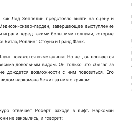
о, как Лед Зеппелин предстояло выйти на сцену и
Мэдисон-сквер-гарден, завершающее выступление
ни играли перед такими большими толпами, которые
е Битлз, Роллинг Стоунз и Гранд Фанк.
лант покажется вымотанным. Но нет, он врывается
весьма довольным видом. Он только что сбегал за
е дождется возможности с ним повозиться. Его
с видом наркомана бежит за ним с криком:
ро отвечает Роберт, заходя в лифт. Наркоман
ни не закрылись, и говорит: