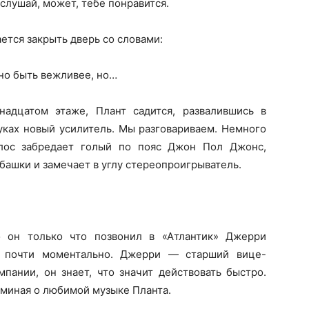
ослушай, может, тебе понравится.
ается закрыть дверь со словами:
но быть вежливее, но…
надцатом этаже, Плант садится, развалившись в
руках новый усилитель. Мы разговариваем. Немного
олос забредает голый по пояс Джон Пол Джонс,
убашки и замечает в углу стереопроигрыватель.
.
то он только что позвонил в «Атлантик» Джерри
и почти моментально. Джерри — старший вице-
пании, он знает, что значит действовать быстро.
оминая о любимой музыке Планта.