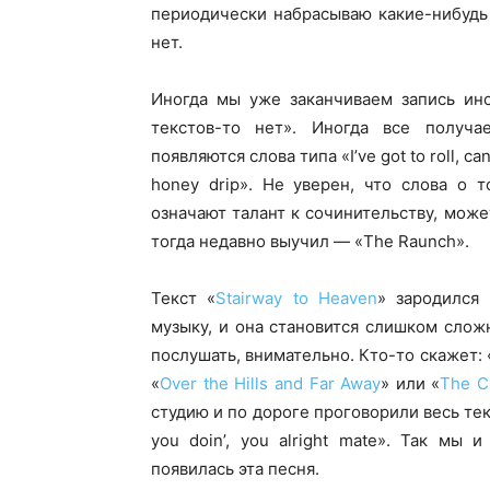
периодически набрасываю какие-нибудь
нет.
Иногда мы уже заканчиваем запись инс
текстов-то нет». Иногда все получа
появляются слова типа «I’ve got to roll, can
honey drip». Не уверен, что слова о т
означают талант к сочинительству, може
тогда недавно выучил — «The Raunch».
Текст «
Stairway to Heaven
» зародился
музыку, и она становится слишком слож
послушать, внимательно. Кто-то скажет: 
«
Over the Hills and Far Away
» или «
The C
студию и по дороге проговорили весь тек
you doin’, you alright mate». Так мы 
появилась эта песня.