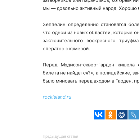
затворников или параноиков, которым ни 
мы — довольно активный народ. Хорошо б
Зеппелин определенно становятся боле
что одной из новых областей, которые он
заключительного воскресного триуфм
оператор с камерой.
Перед Мэдисон-сквер-гарден кишела 
билета не найдется?», а полицейские, з
было миновать перед входом в Гарден, 
rockisland.ru
Предыдущая статья