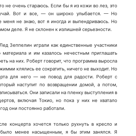
о не очень стараюсь. Если бы я из кожи во лез, это
учай. Вот и все, — он широко улыбается. — Но
 меня не знаю, вот я иногда и выпендриваюсь. Но
самом деле. Я не склонен к излишней серьезности.
 Лед Зеппелин играли как единственные участники
о материала и им казалось нечестным приглашать
еть на них. Роберт говорит, что программа выросла
Джимми клялись ее сократить, ничего не выходит. Но
ерта для него — не повод для радости. Роберт с
торый наступит по возвращении домой, а потом,
аписываться. Они записали на пленку выступления в
цертов, включая Токио, но пока у них не хватало
год они постоянно работали.
ле концерта хочется только рухнуть в кресло и
 было менее насыщенным, я бы этим занялся. Я