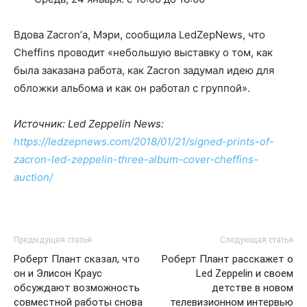
Вдова Zacron’а, Мэри, сообщила LedZepNews, что
Cheffins проводит «небольшую выставку о том, как
была заказана работа, как Zacron задумал идею для
обложки альбома и как он работал с группой».
Источник: Led Zeppelin News:
https://ledzepnews.com/2018/01/21/signed-prints-of-
zacron-led-zeppelin-three-album-cover-cheffins-
auction/
Предыдущая статья
Следующая статья
Роберт Плант сказал, что
Роберт Плант расскажет о
он и Элисон Краус
Led Zeppelin и своем
обсуждают возможность
детстве в новом
совместной работы снова
телевизионном интервью