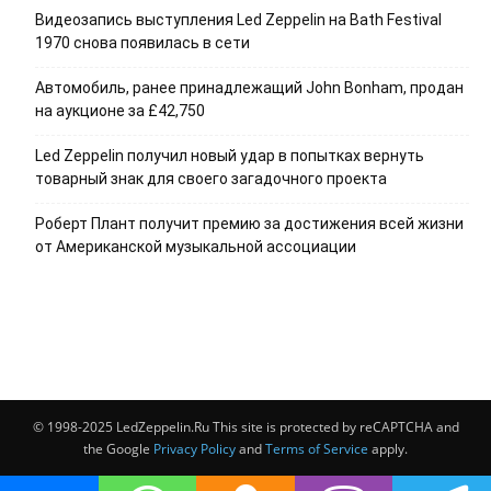
Видеозапись выступления Led Zeppelin на Bath Festival
1970 снова появилась в сети
Автомобиль, ранее принадлежащий John Bonham, продан
на аукционе за £42,750
Led Zeppelin получил новый удар в попытках вернуть
товарный знак для своего загадочного проекта
Роберт Плант получит премию за достижения всей жизни
от Американской музыкальной ассоциации
© 1998-2025 LedZeppelin.Ru This site is protected by reCAPTCHA and
the Google
Privacy Policy
and
Terms of Service
apply.