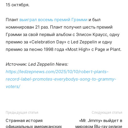
15 октября.
Плант
выиграл восемь премий Грэмми
и был
номинирован 21 раз. Плант получил шесть премий
Грэмми за свой первый альбом с Элисон Краусс, одну
премию за «Celebration Day» с Led Zeppelin и одну
премию за песню 1998 года «Most High» с Page и Plant.
Источник: Led Zeppelin News:
https://ledzepnews.com/2025/10/10/robert-plants-
record-label-promotes-everybodys-song-to-grammy-
voters/
Предыдущая статья
Следующая статья
Странная история
«Mr. Jimmy» выйдет в
официальных американских
мировом Blu-ray релизе