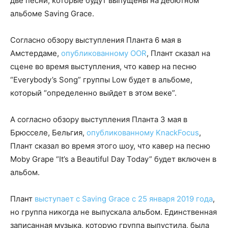
две песни, которые будут выпущены на дебютном
альбоме Saving Grace.
Согласно обзору выступления Планта 6 мая в
Амстердаме,
опубликованному OOR
, Плант сказал на
сцене во время выступления, что кавер на песню
“Everybody’s Song” группы Low будет в альбоме,
который “определенно выйдет в этом веке”.
А согласно обзору выступления Планта 3 мая в
Брюсселе, Бельгия,
опубликованному KnackFocus
,
Плант сказал во время этого шоу, что кавер на песню
Moby Grape “It’s a Beautiful Day Today” будет включен в
альбом.
Плант
выступает с Saving Grace с 25 января 2019 года
,
но группа никогда не выпускала альбом. Единственная
записанная музыка, которую группа выпустила, была