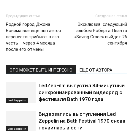
Предыдущая статья
Следующая статья
Родной город Джона
Эксклюзив: следующий
Бонэма все еще пытается
альбом Роберта Планта
перенести трибьют в его
«Saving Grace» выйдет 26
честь – через 4 месяца
сентября
после его отмены
ЭТО МОЖЕТ БЫТЬ ИНТЕРЕСНО
ЕЩЕ ОТ АВТОРА
LedZepFilm выпустил 84-минутный
синхронизированный видеоряд с
фестиваля Bath 1970 года
Led Zeppelin
Видеозапись выступления Led
Zeppelin на Bath Festival 1970 снова
появилась в сети
Led Zeppelin