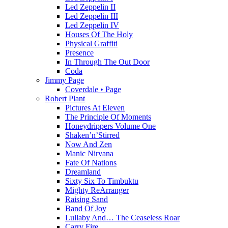
Led Zeppelin II
Led Zeppelin III
Led Zeppelin IV
Houses Of The Holy
Physical Graffiti
Presence
In Through The Out Door
Coda
Jimmy Page
Coverdale • Page
Robert Plant
Pictures At Eleven
The Principle Of Moments
Honeydrippers Volume One
Shaken’n’Stirred
Now And Zen
Manic Nirvana
Fate Of Nations
Dreamland
Sixty Six To Timbuktu
Mighty ReArranger
Raising Sand
Band Of Joy
Lullaby And… The Ceaseless Roar
Carry Fire