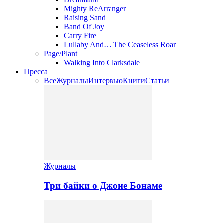
Mighty ReArranger
Raising Sand
Band Of Joy
Carry Fire
Lullaby And… The Ceaseless Roar
Page/Plant
Walking Into Clarksdale
Пресса
Все
Журналы
Интервью
Книги
Статьи
Журналы
Три байки о Джоне Бонаме