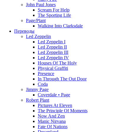
John Paul Jones
Scream For Help
The Sporting Life
Page/Plant
Walking Into Clarksdale
Переводы
Led Zeppelin
Led Zeppelin I
Led Zeppelin II
Led Zeppelin III
Led Zeppelin IV
Houses Of The Holy
Physical Graffiti
Presence
In Through The Out Door
Coda
Jimmy Page
Coverdale • Page
Robert Plant
Pictures At Eleven
The Principle Of Moments
Now And Zen
Manic Nirvana
Fate Of Nations
Dreamland