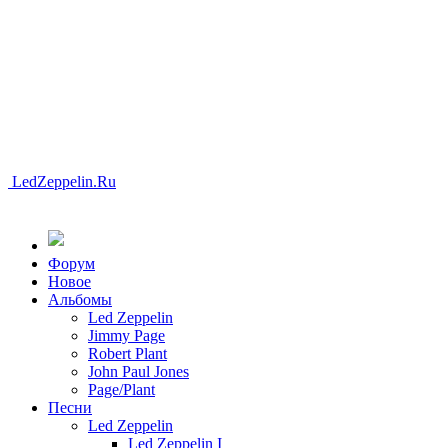
LedZeppelin.Ru
Форум
Новоe
Альбомы
Led Zeppelin
Jimmy Page
Robert Plant
John Paul Jones
Page/Plant
Песни
Led Zeppelin
Led Zeppelin I