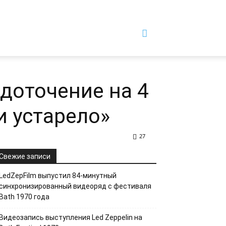
едоточение на 4
и устарело»
27
Свежие записи
LedZepFilm выпустил 84-минутный
синхронизированный видеоряд с фестиваля
Bath 1970 года
Видеозапись выступления Led Zeppelin на