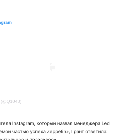
tagram
 (@Q1043)
ателя Instagram, который назвал менеджера Led
мой частью успеха Zeppelin», Грант ответила:
жительное и правдивое».