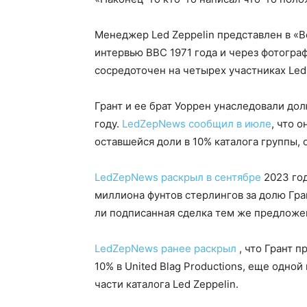
Менеджер Led Zeppelin представлен в «B
интервью BBC 1971 года и через фотогра
сосредоточен на четырех участниках Led 
Грант и ее брат Уоррен унаследовали дол
году.
LedZepNews сообщил в июле
, что 
оставшейся доли в 10% каталога группы, 
LedZepNews раскрыл в сентябре
2023 год
миллиона фунтов стерлингов за долю Гран
ли подписанная сделка тем же предложен
LedZepNews ранее раскрыл
, что Грант п
10% в United Blag Productions, еще одно
части каталога Led Zeppelin.