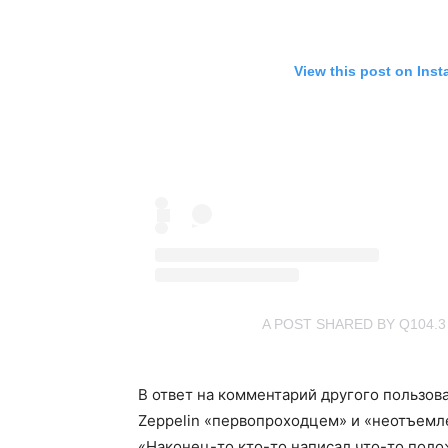
View this post on Ins
A POST SHARED BY Q104.3
В ответ на комментарий другого пользов
Zeppelin «первопроходцем» и «неотъемле
«Наконец-то кто-то написал что-то поло