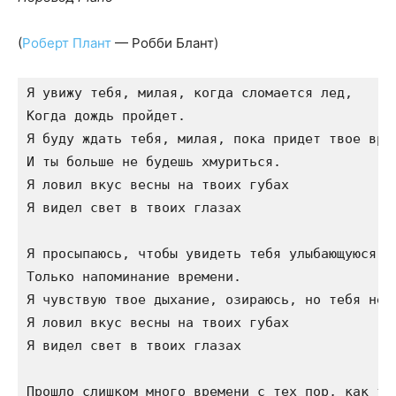
(
Роберт Плант
— Робби Блант)
Я увижу тебя, милая, когда сломается лед,

Когда дождь пройдет.

Я буду ждать тебя, милая, пока придет твое врем
И ты больше не будешь хмуриться.

Я ловил вкус весны на твоих губах

Я видел свет в твоих глазах

Я просыпаюсь, чтобы увидеть тебя улыбающуюся ра
Только напоминание времени.

Я чувствую твое дыхание, озираюсь, но тебя нет

Я ловил вкус весны на твоих губах

Я видел свет в твоих глазах

Прошло слишком много времени с тех пор, как ты 