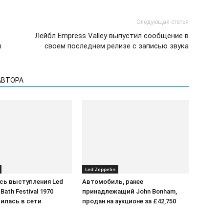
Следующая статья
Лейбл Empress Valley выпустил сообщение в
ы
своем последнем релизе с записью звука
АВТОРА
Led Zeppelin
сь выступления Led
Автомобиль, ранее
 Bath Festival 1970
принадлежащий John Bonham,
илась в сети
продан на аукционе за £42,750