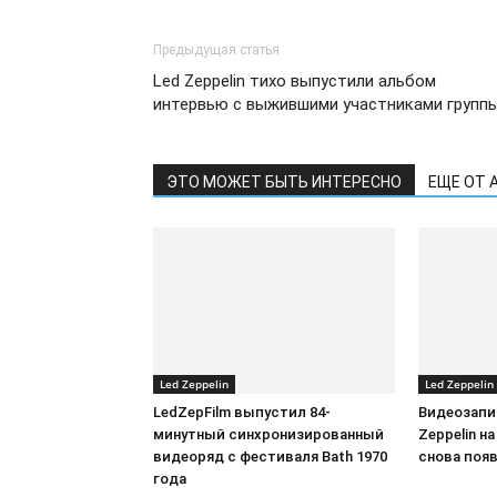
Предыдущая статья
Led Zeppelin тихо выпустили альбом
интервью с выжившими участниками групп
ЭТО МОЖЕТ БЫТЬ ИНТЕРЕСНО
ЕЩЕ ОТ 
Led Zeppelin
Led Zeppelin
LedZepFilm выпустил 84-
Видеозапи
минутный синхронизированный
Zeppelin на
видеоряд с фестиваля Bath 1970
снова появ
года