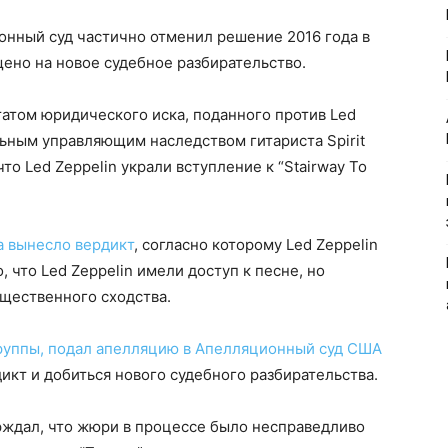
онный суд частично отменил решение 2016 года в
щено на новое судебное разбирательство.
татом юридического иска, поданного против Led
ьным управляющим наследством гитариста Spirit
о Led Zeppelin украли вступление к “Stairway To
а вынесло вердикт
, согласно которому Led Zeppelin
 что Led Zeppelin имели доступ к песне, но
ущественного сходства.
группы, подал апелляцию в Апелляционный суд США
икт и добиться нового судебного разбирательства.
ждал, что жюри в процессе было несправедливо