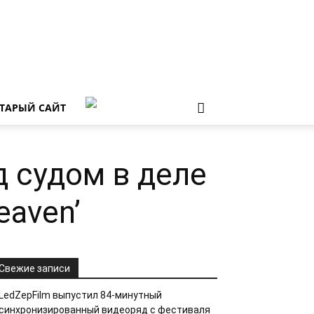
ТАРЫЙ САЙТ
д судом в деле
eaven’
Свежие записи
LedZepFilm выпустил 84-минутный
синхронизированный видеоряд с фестиваля