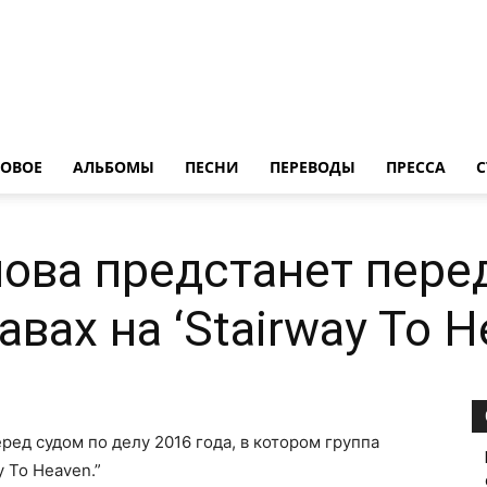
LedZeppelin.Ru
ОВОE
АЛЬБОМЫ
ПЕСНИ
ПЕРЕВОДЫ
ПРЕССА
С
нова предстанет пере
авах на ‘Stairway To H
еред судом по делу 2016 года, в котором группа
 To Heaven.”