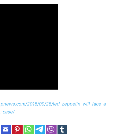
zepnews.com/2018/09/28/led-zeppelin-will-face-a-
t-case/