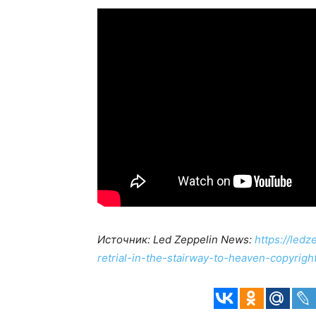
Источник: Led Zeppelin News:
https://led
retrial-in-the-stairway-to-heaven-copyrigh