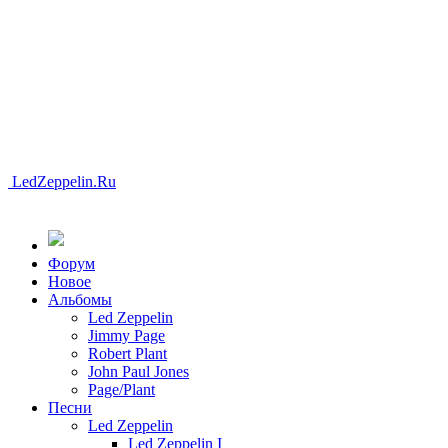
LedZeppelin.Ru
Форум
Новоe
Альбомы
Led Zeppelin
Jimmy Page
Robert Plant
John Paul Jones
Page/Plant
Песни
Led Zeppelin
Led Zeppelin I