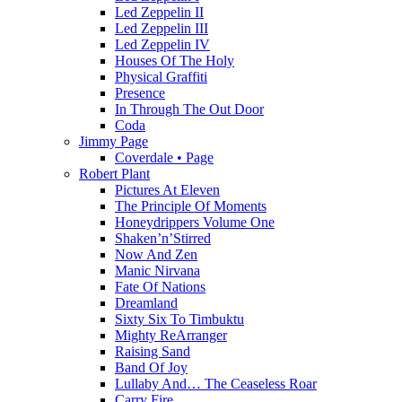
Led Zeppelin II
Led Zeppelin III
Led Zeppelin IV
Houses Of The Holy
Physical Graffiti
Presence
In Through The Out Door
Coda
Jimmy Page
Coverdale • Page
Robert Plant
Pictures At Eleven
The Principle Of Moments
Honeydrippers Volume One
Shaken’n’Stirred
Now And Zen
Manic Nirvana
Fate Of Nations
Dreamland
Sixty Six To Timbuktu
Mighty ReArranger
Raising Sand
Band Of Joy
Lullaby And… The Ceaseless Roar
Carry Fire