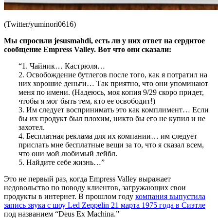
(Twitter/yuminori0616)
Мы спросили jesusmahdi, есть ли у них ответ на сердитое
сообщение Empress Valley. Вот что они сказали:
“1. Чайник… Кастрюля…
2. Освобождение бутлегов после того, как я потратил на
них хорошие деньги… Так приятно, что они упоминают
меня по имени. (Надеюсь, моя копия 9/29 скоро придет,
чтобы я мог быть тем, кто ее освободит!)
3. Им следует воспринимать это как комплимент… Если
бы их продукт был плохим, никто бы его не купил и не
захотел.
4. Бесплатная реклама для их компании… им следует
прислать мне бесплатные вещи за то, что я сказал всем,
что они мой любимый лейбл.
5. Найдите себе жизнь…”
Это не первый раз, когда Empress Valley выражает
недовольство по поводу клиентов, загружающих свои
продукты в интернет. В прошлом году
компания выпустила
запись звука с шоу Led Zeppelin 21 марта 1975 года в Сиэтле
под названием “Deus Ex Machina.”