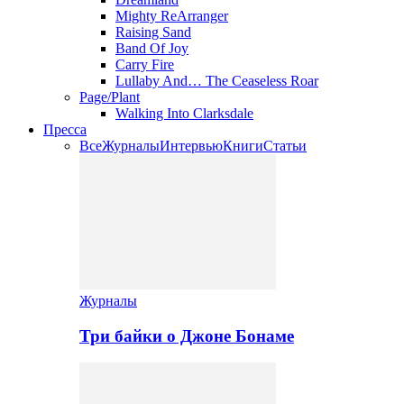
Mighty ReArranger
Raising Sand
Band Of Joy
Carry Fire
Lullaby And… The Ceaseless Roar
Page/Plant
Walking Into Clarksdale
Пресса
Все
Журналы
Интервью
Книги
Статьи
Журналы
Три байки о Джоне Бонаме