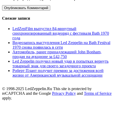
Свежие записи
LedZepFilm выпустил 84-минутный
синхронизированный видеоряд с фестиваля Bath 1970
года
Видеозапись выступления Led Zeppelin на Bath Festival
1970 снова появилась в сети
Автомобиль, ранее принадлежащий John Bonham,
продан на аукционе за £42,750
Led Zeppelin получил новый удар в попытках вернуть
товарный знак для своего загадочного проекта
Роберт Плант получит премию за достижения всей
жизни от Американской музыкальной ассоциации
© 1998-2025 LedZeppelin.Ru This site is protected by
reCAPTCHA and the Google
Privacy Policy
and
Terms of Service
apply.