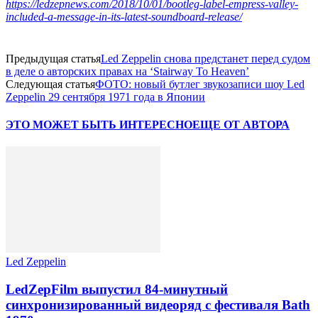
https://ledzepnews.com/2018/10/01/bootleg-label-empress-valley-
included-a-message-in-its-latest-soundboard-release/
Предыдущая статья
Led Zeppelin снова предстанет перед судом
в деле о авторских правах на ‘Stairway To Heaven’
Следующая статья
ФОТО: новый бутлег звукозаписи шоу Led
Zeppelin 29 сентября 1971 года в Японии
ЭТО МОЖЕТ БЫТЬ ИНТЕРЕСНО
ЕЩЕ ОТ АВТОРА
Led Zeppelin
LedZepFilm выпустил 84-минутный
синхронизированный видеоряд с фестиваля Bath