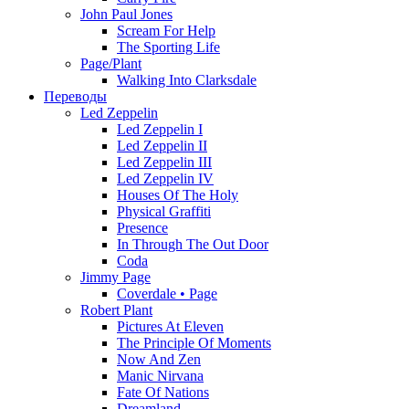
John Paul Jones
Scream For Help
The Sporting Life
Page/Plant
Walking Into Clarksdale
Переводы
Led Zeppelin
Led Zeppelin I
Led Zeppelin II
Led Zeppelin III
Led Zeppelin IV
Houses Of The Holy
Physical Graffiti
Presence
In Through The Out Door
Coda
Jimmy Page
Coverdale • Page
Robert Plant
Pictures At Eleven
The Principle Of Moments
Now And Zen
Manic Nirvana
Fate Of Nations
Dreamland