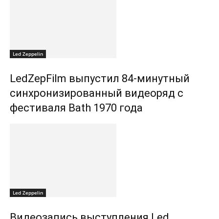
Led Zeppelin
LedZepFilm выпустил 84-минутный
синхронизированный видеоряд с
фестиваля Bath 1970 года
Led Zeppelin
Видеозапись выступления Led