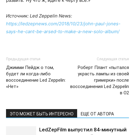
развить.’ Ну что ж, идите к черту все.»
Источник: Led Zeppelin News:
https://ledzepnews.com/2018/10/23/john-paul-jones-
says-he-cant-be-arsed-to-make-a-new-solo-album/
Предыдущая статья
Следующая статья
Джимми Пейдж о том,
Роберт Плант «пытался
будет ли когда-либо
украсть лампы из своей
воссоединение Led Zeppelin:
гримерки» после
«Нет»
воссоединения Led Zeppelin
в O2
ЭТО МОЖЕТ БЫТЬ ИНТЕРЕСНО
ЕЩЕ ОТ АВТОРА
LedZepFilm выпустил 84-минутный