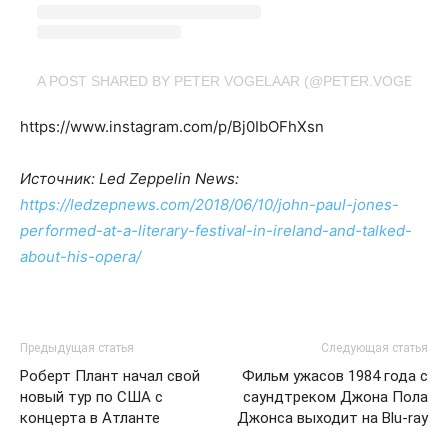
A POST SHARED BY PETER VOGELAAR (@PETER.VOGELAAR
https://www.instagram.com/p/Bj0IbOFhXsn
Источник: Led Zeppelin News:
https://ledzepnews.com/2018/06/10/john-paul-jones-
performed-at-a-literary-festival-in-ireland-and-talked-
about-his-opera/
Предыдущая статья
Следующая статья
Роберт Плант начал свой
Фильм ужасов 1984 года с
новый тур по США с
саундтреком Джона Пола
концерта в Атланте
Джонса выходит на Blu-ray