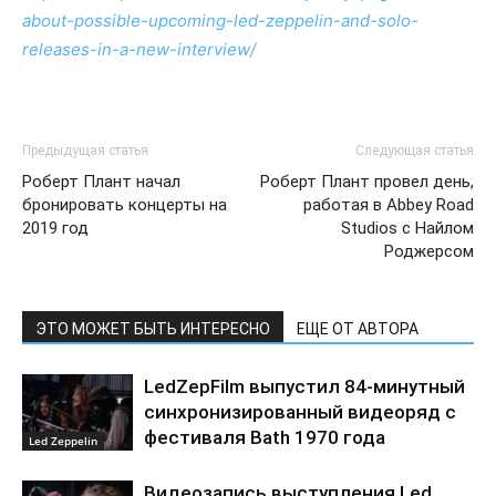
about-possible-upcoming-led-zeppelin-and-solo-
releases-in-a-new-interview/
Предыдущая статья
Следующая статья
Роберт Плант начал
Роберт Плант провел день,
бронировать концерты на
работая в Abbey Road
2019 год
Studios с Найлом
Роджерсом
ЭТО МОЖЕТ БЫТЬ ИНТЕРЕСНО
ЕЩЕ ОТ АВТОРА
LedZepFilm выпустил 84-минутный
синхронизированный видеоряд с
фестиваля Bath 1970 года
Led Zeppelin
Видеозапись выступления Led