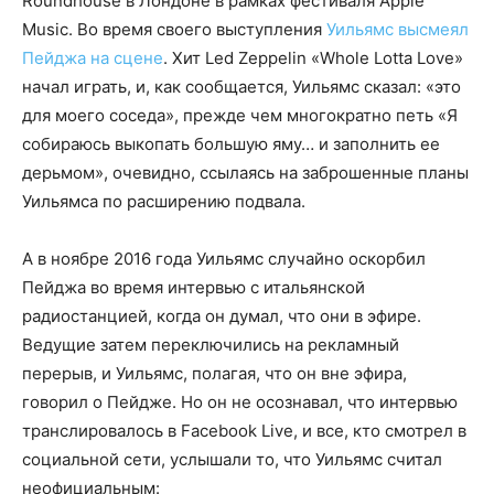
Roundhouse в Лондоне в рамках фестиваля Apple
Music. Во время своего выступления
Уильямс высмеял
Пейджа на сцене
. Хит Led Zeppelin «Whole Lotta Love»
начал играть, и, как сообщается, Уильямс сказал: «это
для моего соседа», прежде чем многократно петь «Я
собираюсь выкопать большую яму… и заполнить ее
дерьмом», очевидно, ссылаясь на заброшенные планы
Уильямса по расширению подвала.
А в ноябре 2016 года Уильямс случайно оскорбил
Пейджа во время интервью с итальянской
радиостанцией, когда он думал, что они в эфире.
Ведущие затем переключились на рекламный
перерыв, и Уильямс, полагая, что он вне эфира,
говорил о Пейдже. Но он не осознавал, что интервью
транслировалось в Facebook Live, и все, кто смотрел в
социальной сети, услышали то, что Уильямс считал
неофициальным: