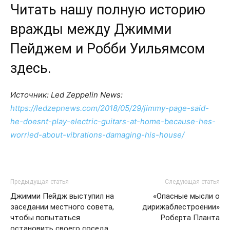
Читать нашу полную историю
вражды между Джимми
Пейджем и Робби Уильямсом
здесь.
Источник: Led Zeppelin News:
https://ledzepnews.com/2018/05/29/jimmy-page-said-
he-doesnt-play-electric-guitars-at-home-because-hes-
worried-about-vibrations-damaging-his-house/
Предыдущая статья
Следующая статья
Джимми Пейдж выступил на
«Опасные мысли о
заседании местного совета,
дирижаблестроении»
чтобы попытаться
Роберта Планта
остановить своего соседа