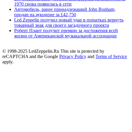
1970 снова появилась в сети
Автомобиль, ранее принадлежащий John Bonham,
продан на аукционе за £42,750
Led Zeppelin получил новый удар в попытках вернуть
товарный знак для своего загадочного проекта
Роберт Плант получит премию за достижения всей
жизни от Американской музыкальной ассоциации
© 1998-2025 LedZeppelin.Ru This site is protected by
reCAPTCHA and the Google
Privacy Policy
and
Terms of Service
apply.