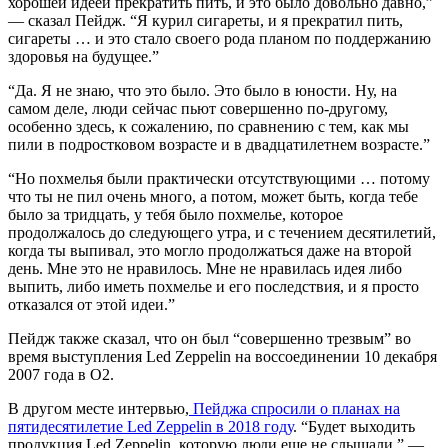
хорошей идеей прекратить пить, и это было довольно давно,”
— сказал Пейдж. “Я курил сигареты, и я прекратил пить,
сигареты … и это стало своего рода планом по поддержанию
здоровья на будущее.”
“Да. Я не знаю, что это было. Это было в юности. Ну, на
самом деле, люди сейчас пьют совершенно по-другому,
особенно здесь, к сожалению, по сравнению с тем, как мы
пили в подростковом возрасте и в двадцатилетнем возрасте.”
“Но похмелья были практически отсутствующими … потому
что ты не пил очень много, а потом, может быть, когда тебе
было за тридцать, у тебя было похмелье, которое
продолжалось до следующего утра, и с течением десятилетий,
когда ты выпивал, это могло продолжаться даже на второй
день. Мне это не нравилось. Мне не нравилась идея либо
выпить, либо иметь похмелье и его последствия, и я просто
отказался от этой идеи.”
Пейдж также сказал, что он был “совершенно трезвым” во
время выступления Led Zeppelin на воссоединении 10 декабря
2007 года в O2.
В другом месте интервью,
Пейджа спросили о планах на
пятидесятилетие Led Zeppelin в 2018 году
. “Будет выходить
продукция Led Zeppelin, которую люди еще не слышали,” —