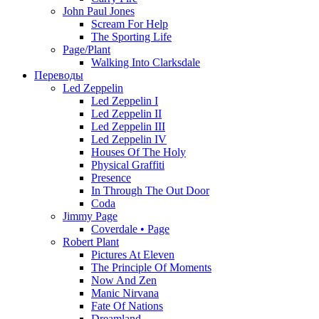
John Paul Jones
Scream For Help
The Sporting Life
Page/Plant
Walking Into Clarksdale
Переводы
Led Zeppelin
Led Zeppelin I
Led Zeppelin II
Led Zeppelin III
Led Zeppelin IV
Houses Of The Holy
Physical Graffiti
Presence
In Through The Out Door
Coda
Jimmy Page
Coverdale • Page
Robert Plant
Pictures At Eleven
The Principle Of Moments
Now And Zen
Manic Nirvana
Fate Of Nations
Dreamland