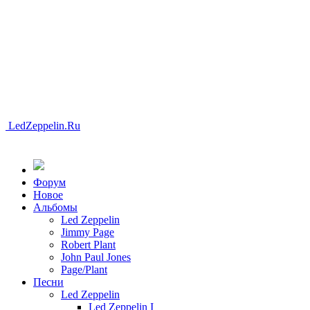
LedZeppelin.Ru
Форум
Новоe
Альбомы
Led Zeppelin
Jimmy Page
Robert Plant
John Paul Jones
Page/Plant
Песни
Led Zeppelin
Led Zeppelin I