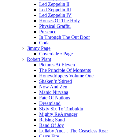
Led Zeppelin II
Led Zeppelin III
Led Zeppelin IV
Houses Of The Holy
Physical Graffiti
Presence
In Through The Out Door
Coda
Jimmy Page
Coverdale • Page
Robert Plant
Pictures At Eleven
The Principle Of Moments
Honeydrippers Volume One
Shaken’n’Stirred
Now And Zen
Manic Nirvana
Fate Of Nations
Dreamland
Sixty Six To Timbuktu
Mighty ReArranger
Raising Sand
Band Of Joy
Lullaby And… The Ceaseless Roar
Carry Fire