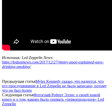
Источник: Led Zeppelin News:
https://ledzepnews.com/2017/12/27/jimmy-page-explained-gave-
drinking-smoking/
Предыдущая статья
Myles Kennedy сказал, что надеется, что
его прослушивание в Led Zeppelin не было записано, потому
что он был болен
Следующая статья
Фотограф Роберт Эллис о своей новой
книге и о том, каково было снимать «первопроходцев» Led
Zeppelin