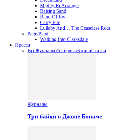
Mighty ReArranger
Raising Sand
Band Of Joy
Carry Fire
Lullaby And… The Ceaseless Roar
Page/Plant
Walking Into Clarksdale
Пресса
Все
Журналы
Интервью
Книги
Статьи
Журналы
Три байки о Джоне Бонаме