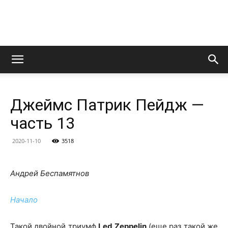
LedZeppelin.Ru
Джеймс Патрик Пейдж —
часть 13
2020-11-10
3518
Андрей Беспамятнов
Начало
Такой двойной триумф
Led Zeppelin
(еще раз такой же