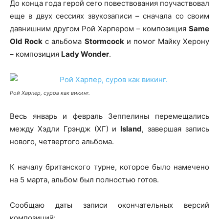
До конца года герой сего повествования поучаствовал
еще в двух сессиях звукозаписи – сначала со своим
давнишним другом Рой Харпером – композиция
Same
Old Rock
с альбома
Stormcock
и помог Майку Херону
– композиция
Lady Wonder
.
Рой Харпер, суров как викинг.
Весь январь и февраль Зеппелины перемещались
между Хэдли Грэндж (ХГ) и
Island
, завершая запись
нового, четвертого альбома.
К началу британского турне, которое было намечено
на 5 марта, альбом был полностью готов.
Сообщаю даты записи окончательных версий
композиций: