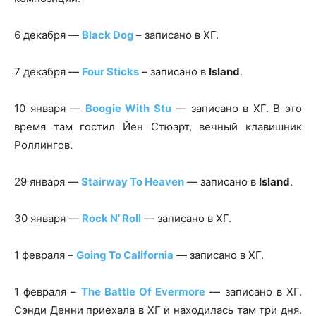
6 декабря —
Black Dog
– записано в ХГ.
7 декабря —
Four Sticks
– записано в
Island
.
10 января —
Boogie With Stu
— записано в ХГ. В это
время там гостил Йен Стюарт, вечный клавишник
Роллингов.
29 января —
Stairway To Heaven
— записано в
Island
.
30 января —
Rock N’ Roll
— записано в ХГ.
1 февраля –
Going To California
— записано в ХГ.
1 февраля –
The Battle Of Evermore
— записано в ХГ.
Сэнди Денни приехала в ХГ и находилась там три дня.