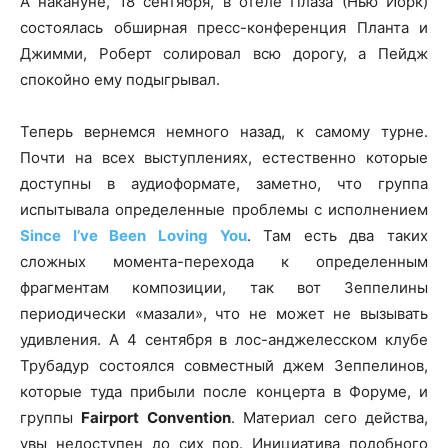
А накануне, 18 сентября, в отеле Плаза (Нью Йорк)
состоялась обширная пресс-конференция Планта и
Джимми, Роберт солировал всю дорогу, а Пейдж
спокойно ему подыгрывал.
Теперь вернемся немного назад, к самому турне.
Почти на всех выступлениях, естественно которые
доступны в аудиоформате, заметно, что группа
испытывала определенные проблемы с исполнением
Since I’ve Been Loving You
. Там есть два таких
сложных момента-перехода к определенным
фрагментам композиции, так вот Зеппелины
периодически «мазали», что не может не вызывать
удивления. А 4 сентября в лос-анджелесском клубе
Трубадур состоялся совместный джем Зеппелинов,
которые туда прибыли после концерта в Форуме, и
группы
Fairport Convention
. Материал сего действа,
увы недоступен до сих пор. Инициатива подобного