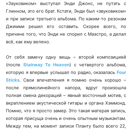
«Звуковиком» выступал Энди Джонс, не путать с
Глинном, это его брат. Кстати, Энди был «звуковиком»
и при записи третьего альбома. По каким-то резонам
Джимми решил его оставить. Скорее всего, по
причине того, что Энди не спорил с Маэстро, а делал
всё, как ему велено.
От себя замечу одну вещь – второй композицией
(после
Stairway To Heaven
) с четвертого альбома,
которую я впервые услышал по радио, оказалась
Four
Sticks
. Свои впечатления я помню очень хорошо –
после прямолинейного напора, вдруг произошла
полная смена декораций – явный восточный мотив, с
вкраплением акустической гитары и органа Хэммонд.
Помню, что я просто замер. Это такая матерая запись,
которая присуща очень и очень опытным музыкантам.
Между тем, на момент записи Планту было всего 22,