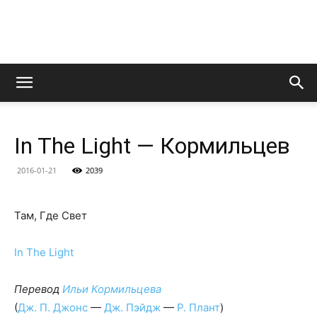
LedZeppelin.Ru
In The Light — Кормильцев
2016-01-21
2039
Там, Где Свет
In The Light
Перевод
Ильи Кормильцева
(
Дж. П. Джонс
—
Дж. Пэйдж
—
Р. Плант
)