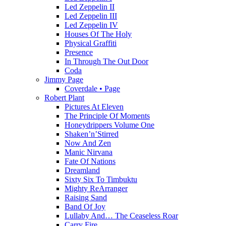
Led Zeppelin II
Led Zeppelin III
Led Zeppelin IV
Houses Of The Holy
Physical Graffiti
Presence
In Through The Out Door
Coda
Jimmy Page
Coverdale • Page
Robert Plant
Pictures At Eleven
The Principle Of Moments
Honeydrippers Volume One
Shaken’n’Stirred
Now And Zen
Manic Nirvana
Fate Of Nations
Dreamland
Sixty Six To Timbuktu
Mighty ReArranger
Raising Sand
Band Of Joy
Lullaby And… The Ceaseless Roar
Carry Fire