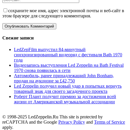
сохраните мое имя, адрес электронной почты и веб-сайт в
этом браузере для следующего комментария.
Свежие записи
LedZepFilm выпустил 84-минутный
синхронизированный видеоряд с фестиваля Bath 1970
года
Видеозапись выступления Led Zeppelin на Bath Festival
1970 снова появилась в сети
Автомобиль, ранее принадлежащий John Bonham,
продан на аукционе за £42,750
Led Zeppelin получил новый удар в попытках вернуть
товарный знак для своего загадочного проекта
Роберт Плант получит премию за достижения всей
жизни от Американской музыкальной ассоциации
© 1998-2025 LedZeppelin.Ru This site is protected by
reCAPTCHA and the Google
Privacy Policy
and
Terms of Service
apply.