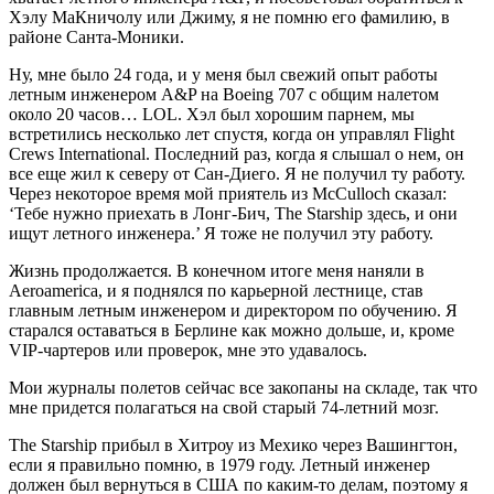
Хэлу МаКничолу или Джиму, я не помню его фамилию, в
районе Санта-Моники.
Ну, мне было 24 года, и у меня был свежий опыт работы
летным инженером A&P на Boeing 707 с общим налетом
около 20 часов… LOL. Хэл был хорошим парнем, мы
встретились несколько лет спустя, когда он управлял Flight
Crews International. Последний раз, когда я слышал о нем, он
все еще жил к северу от Сан-Диего. Я не получил ту работу.
Через некоторое время мой приятель из McCulloch сказал:
‘Тебе нужно приехать в Лонг-Бич, The Starship здесь, и они
ищут летного инженера.’ Я тоже не получил эту работу.
Жизнь продолжается. В конечном итоге меня наняли в
Aeroamerica, и я поднялся по карьерной лестнице, став
главным летным инженером и директором по обучению. Я
старался оставаться в Берлине как можно дольше, и, кроме
VIP-чартеров или проверок, мне это удавалось.
Мои журналы полетов сейчас все закопаны на складе, так что
мне придется полагаться на свой старый 74-летний мозг.
The Starship прибыл в Хитроу из Мехико через Вашингтон,
если я правильно помню, в 1979 году. Летный инженер
должен был вернуться в США по каким-то делам, поэтому я