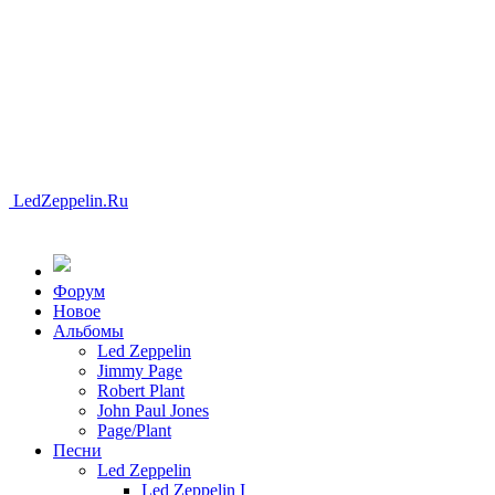
LedZeppelin.Ru
Форум
Новоe
Альбомы
Led Zeppelin
Jimmy Page
Robert Plant
John Paul Jones
Page/Plant
Песни
Led Zeppelin
Led Zeppelin I