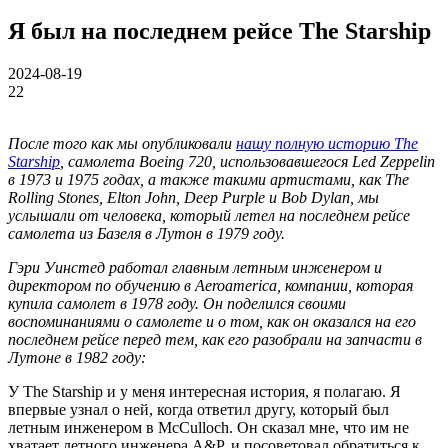
Я был на последнем рейсе The Starship
2024-08-19
22
После того как мы опубликовали
нашу полную историю The
Starship
, самолета Boeing 720, использовавшегося Led Zeppelin
в 1973 и 1975 годах, а также такими артистами, как The
Rolling Stones, Elton John, Deep Purple и Bob Dylan, мы
услышали от человека, который летел на последнем рейсе
самолета из Базеля в Лутон в 1979 году.
Гэри Уинстед работал главным летным инженером и
директором по обучению в Aeroamerica, компании, которая
купила самолет в 1978 году. Он поделился своими
воспоминаниями о самолете и о том, как он оказался на его
последнем рейсе перед тем, как его разобрали на запчасти в
Лутоне в 1982 году:
У The Starship и у меня интересная история, я полагаю. Я
впервые узнал о ней, когда ответил другу, который был
летным инженером в McCulloch. Он сказал мне, что им не
хватает летного инженера A&P, и посоветовал обратиться к