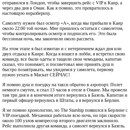
отправился в Лондон, чтобы завершить рейс с VIP в Каир, а
через два дня в Оман. Как я помню, это превратилось в
настоящую неразбериху.
Самолету нужен был осмотр «A», когда мы прибыли в Каир
около 22:00 той ночью. Мне пришлось остаться с самолетом,
чтобы контролировать осмотр и подписать его. Это была
бессонная ночь, мы закончили около рассвета.
На этом этапе я был измотан и с нетерпением ждал дня или
двух отдыха в Каире. Когда я вошел в лобби, я встретил свою
команду, все были одеты и тащили свои чемоданы, капитан
сказал, что понимает, и посоветовал мне принять душ и
быстро позавтракать, мы увидимся у самолета, первому
нужно уехать в Маскат СЕЙЧАС!
Я помню душ и поездку на такси обратно в аэропорт. Полет
немного смутен, я спал 13 часов в отеле в Омане. Мы провели
там три дня и в конечном итоге вернулись в Базель. Капитан и
первый офицер вернулись в Штаты, а я вернулся в Берлин.
Я не помню хронологию, но The Starship появился в Берлине с
VIP-поездкой. Механики работали всю ночь, но при скорости
около 100 узлов компрессор второго двигателя заклинило.
Рейс выполнила другая команда, а самолет вернулся в Базель.