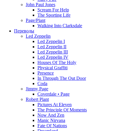
John Paul Jones
Scream For Help
The Sporting Life
Page/Plant
Walking Into Clarksdale
Переводы
Led Zeppelin
Led Zeppelin I
Led Zeppelin II
Led Zeppelin III
Led Zeppelin IV
Houses Of The Holy
Physical Graffiti
Presence
In Through The Out Door
Coda
Jimmy Page
Coverdale • Page
Robert Plant
Pictures At Eleven
The Principle Of Moments
Now And Zen
Manic Nirvana
Fate Of Nations
Dreamland