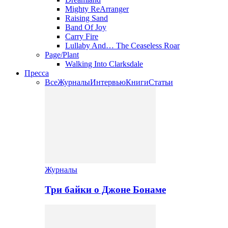
Mighty ReArranger
Raising Sand
Band Of Joy
Carry Fire
Lullaby And… The Ceaseless Roar
Page/Plant
Walking Into Clarksdale
Пресса
Все
Журналы
Интервью
Книги
Статьи
Журналы
Три байки о Джоне Бонаме