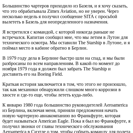
Большинство чартеров приходило из Базеля, и я хочу сказать,
что это обрабатывала Zimex Aviation, но не уверен. Через
несколько недель я получил сообщение SITA с просьбой
вылететь в Базель для неопределенного назначения.
Я встретился с командой, с которой никогда раньше не
встречался. Капитан сообщил мне, что мы летим в Лутон для
технического осмотра. Мы оставили The Starship в Лутоне, и я
поймал место в кабине обратно в Берлин.
В 1979 году дела в Берлине быстро шли на спад, и мы были
разбросаны по всем направлениям. В какой-то момент до
ноября 1979 года я должен был забрать The Starship и
доставить его на Boeing Field.
Краткая история заключается в том, что этого не произошло,
так как механики обнаружили слишком много коррозии в
хвосте и где-то еще, чтобы лететь куда-либо.
К январю 1980 года большинство руководителей Aeroamerica
из Берлина, включая меня, приняли предложения начать
новую чартерную авиакомпанию во Франкфурте, которая
будет называться American Eagle. Пока я был во Франкфурте, я
получил звонки от главы технического обслуживания
Aeroamerica в Сиэтле о том, чтобы собрать команду для полета