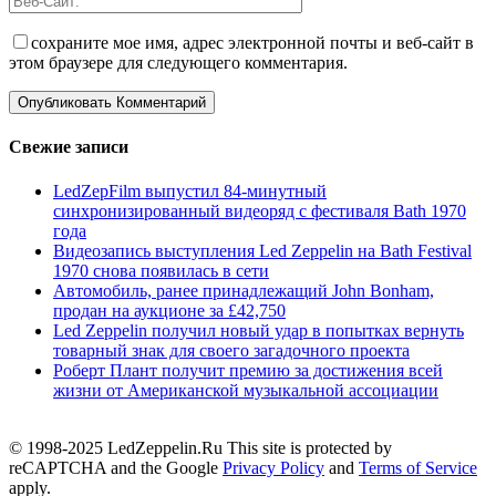
сохраните мое имя, адрес электронной почты и веб-сайт в
этом браузере для следующего комментария.
Свежие записи
LedZepFilm выпустил 84-минутный
синхронизированный видеоряд с фестиваля Bath 1970
года
Видеозапись выступления Led Zeppelin на Bath Festival
1970 снова появилась в сети
Автомобиль, ранее принадлежащий John Bonham,
продан на аукционе за £42,750
Led Zeppelin получил новый удар в попытках вернуть
товарный знак для своего загадочного проекта
Роберт Плант получит премию за достижения всей
жизни от Американской музыкальной ассоциации
© 1998-2025 LedZeppelin.Ru This site is protected by
reCAPTCHA and the Google
Privacy Policy
and
Terms of Service
apply.