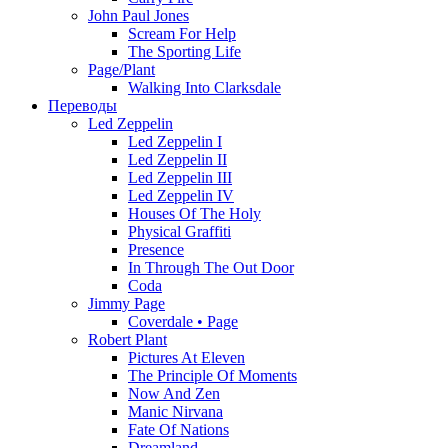
John Paul Jones
Scream For Help
The Sporting Life
Page/Plant
Walking Into Clarksdale
Переводы
Led Zeppelin
Led Zeppelin I
Led Zeppelin II
Led Zeppelin III
Led Zeppelin IV
Houses Of The Holy
Physical Graffiti
Presence
In Through The Out Door
Coda
Jimmy Page
Coverdale • Page
Robert Plant
Pictures At Eleven
The Principle Of Moments
Now And Zen
Manic Nirvana
Fate Of Nations
Dreamland