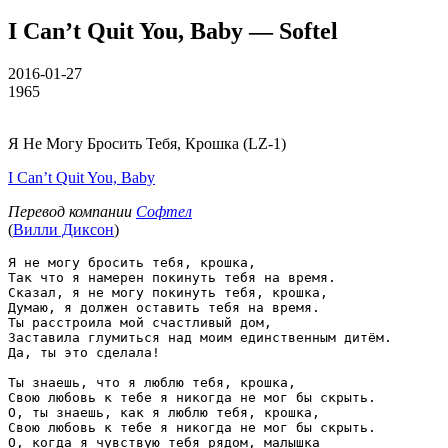
I Can’t Quit You, Baby — Softel
2016-01-27
1965
Я Не Могу Бросить Тебя, Крошка (LZ-1)
I Can’t Quit You, Baby
Перевод компании
Софтел
(
Вилли Диксон
)
Я не могу бросить тебя, крошка,

Так что я намерен покинуть тебя на время.

Сказал, я не могу покинуть тебя, крошка,

Думаю, я должен оставить тебя на время.

Ты расстроила мой счастливый дом,

Заставила глумиться над моим единственным дитём.

Да, ты это сделала!

Ты знаешь, что я люблю тебя, крошка,

Свою любовь к тебе я никогда не мог бы скрыть.

О, ты знаешь, как я люблю тебя, крошка,

Свою любовь к тебе я никогда не мог бы скрыть.

О, когда я чувствую тебя рядом, малышка
