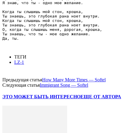
Я знаю, что ты - одно мое желание.

Когда ты слышишь мой стон, крошка,

Ты знаешь, это глубокая рана ноет внутри.

Когда ты слышишь мой стон, крошка,

Ты знаешь, это глубокая рана ноет внутри.

О, когда ты слышишь меня, дорогая, крошка,

Ты знаешь, что ты - мое одно желание.

Да, ты.

ТЕГИ
LZ-1
Предыдущая статья
How Many More Times — Softel
Следующая статья
Immigrant Song — Softel
ЭТО МОЖЕТ БЫТЬ ИНТЕРЕСНО
ЕЩЕ ОТ АВТОРА