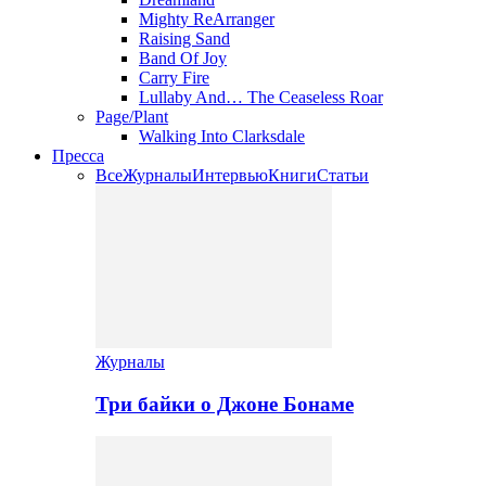
Mighty ReArranger
Raising Sand
Band Of Joy
Carry Fire
Lullaby And… The Ceaseless Roar
Page/Plant
Walking Into Clarksdale
Пресса
Все
Журналы
Интервью
Книги
Статьи
Журналы
Три байки о Джоне Бонаме