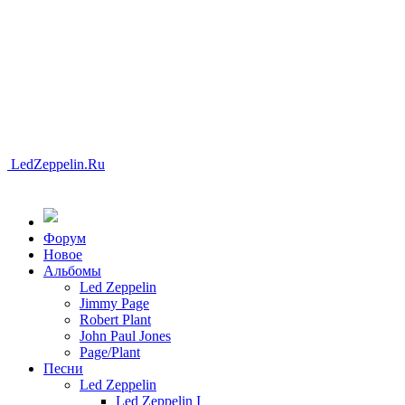
LedZeppelin.Ru
Форум
Новоe
Альбомы
Led Zeppelin
Jimmy Page
Robert Plant
John Paul Jones
Page/Plant
Песни
Led Zeppelin
Led Zeppelin I