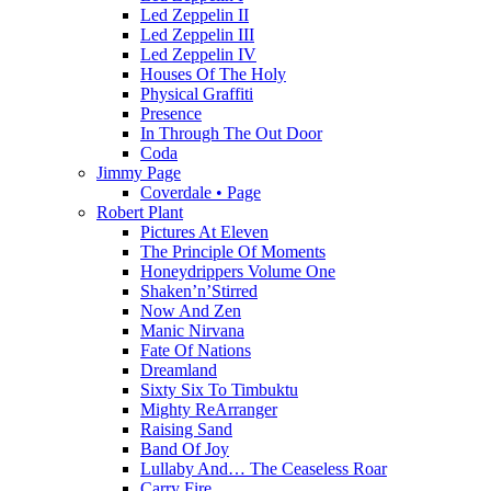
Led Zeppelin II
Led Zeppelin III
Led Zeppelin IV
Houses Of The Holy
Physical Graffiti
Presence
In Through The Out Door
Coda
Jimmy Page
Coverdale • Page
Robert Plant
Pictures At Eleven
The Principle Of Moments
Honeydrippers Volume One
Shaken’n’Stirred
Now And Zen
Manic Nirvana
Fate Of Nations
Dreamland
Sixty Six To Timbuktu
Mighty ReArranger
Raising Sand
Band Of Joy
Lullaby And… The Ceaseless Roar
Carry Fire