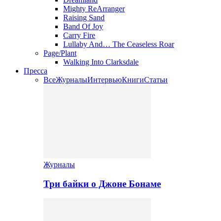
Mighty ReArranger
Raising Sand
Band Of Joy
Carry Fire
Lullaby And… The Ceaseless Roar
Page/Plant
Walking Into Clarksdale
Пресса
Все
Журналы
Интервью
Книги
Статьи
Журналы
Три байки о Джоне Бонаме