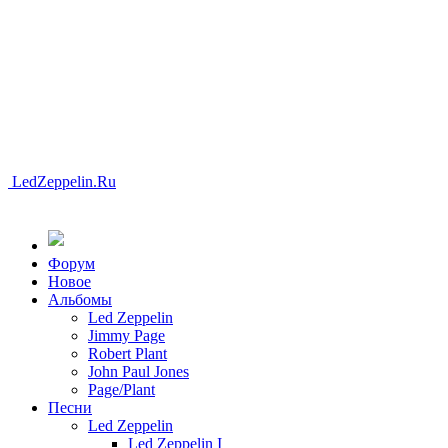
LedZeppelin.Ru
Форум
Новоe
Альбомы
Led Zeppelin
Jimmy Page
Robert Plant
John Paul Jones
Page/Plant
Песни
Led Zeppelin
Led Zeppelin I