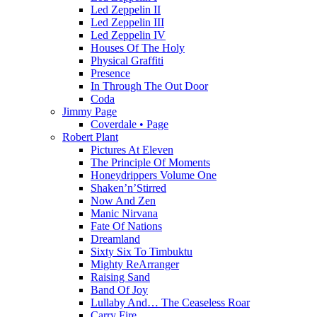
Led Zeppelin II
Led Zeppelin III
Led Zeppelin IV
Houses Of The Holy
Physical Graffiti
Presence
In Through The Out Door
Coda
Jimmy Page
Coverdale • Page
Robert Plant
Pictures At Eleven
The Principle Of Moments
Honeydrippers Volume One
Shaken’n’Stirred
Now And Zen
Manic Nirvana
Fate Of Nations
Dreamland
Sixty Six To Timbuktu
Mighty ReArranger
Raising Sand
Band Of Joy
Lullaby And… The Ceaseless Roar
Carry Fire