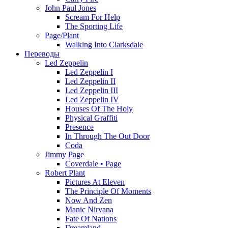
John Paul Jones
Scream For Help
The Sporting Life
Page/Plant
Walking Into Clarksdale
Переводы
Led Zeppelin
Led Zeppelin I
Led Zeppelin II
Led Zeppelin III
Led Zeppelin IV
Houses Of The Holy
Physical Graffiti
Presence
In Through The Out Door
Coda
Jimmy Page
Coverdale • Page
Robert Plant
Pictures At Eleven
The Principle Of Moments
Now And Zen
Manic Nirvana
Fate Of Nations
Dreamland