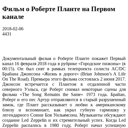
Фильм о Роберте Планте на Первом
канале
2018-02-06
4431
Документальный фильм о Роберте Планте покажет Первый
канал 16 февраля 2018 года в рубрике «Городские пижоны» (в
00:15). Он был снят в рамках телепроекта солиста AC/DC
Брайана Джонсона «Жизнь в дороге» (Brian Johnson’s A Life
On The Road). Премьера этого фильма состоялась 2 июня 2017.
Джонсон встречается с Плантом в отдаленной части
северного Уэльса, где Роберт снимал некоторые сцены для
фильма «The Song Remains the Same» 1973 года. Брайан,
Роберт и его пес Артур отправляются в старый разрушенный
замок, где Плант рассказывает о любви к американскому
блюзу и вспоминает, как украл губную гармошку у
легендарного Сонни Боя Уильямсона. Музыканты обсуждают
создание Led Zeppelin и их стремительный успех. Когда Led
Zeppelin распались в 1980 году, Роберт начал успешную