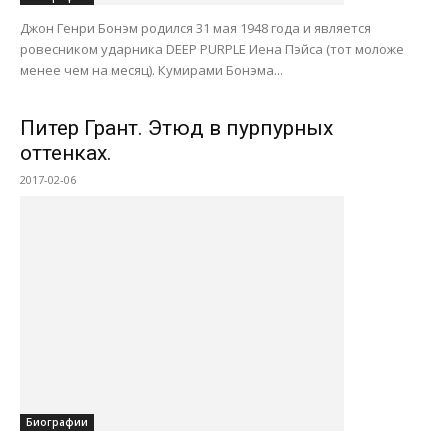
Джон Генри Бонэм родился 31 мая 1948 года и является
ровесником ударника DEEP PURPLE Иена Пэйса (тот моложе
менее чем на месяц). Кумирами Бонэма...
Питер Грант. Этюд в пурпурных
оттенках.
2017-02-06
Биографии