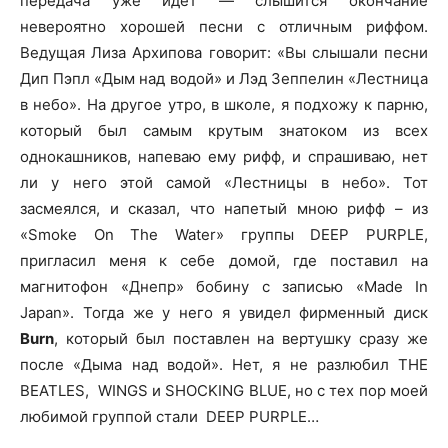
передача уже идет — слышится окончание
невероятно хорошей песни с отличным риффом.
Ведущая Лиза Архипова говорит: «Вы слышали песни
Дип Пэпл «Дым над водой» и Лэд Зеппелин «Лестница
в небо». На другое утро, в школе, я подхожу к парню,
который был самым крутым знатоком из всех
однокашников, напеваю ему рифф, и спрашиваю, нет
ли у него этой самой «Лестницы в небо». Тот
засмеялся, и сказал, что напетый мною рифф – из
«Smoke On The Water» группы DEEP PURPLE,
пригласил меня к себе домой, где поставил на
магнитофон «Днепр» бобину с записью «Made In
Japan». Тогда же у него я увидел фирменный диск
Burn
, который был поставлен на вертушку сразу же
после «Дыма над водой». Нет, я не разлюбил THE
BEATLES, WINGS и SHOCKING BLUE, но с тех пор моей
любимой группой стали DEEP PURPLE…