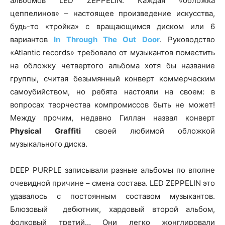
альбомов LED ZEPPELIN. Каждая «обложка
цеппелинов» – настоящее произведение искусства,
будь-то «тройка» с вращающимся диском или 6
вариантов
In Through Thе Out Door
. Руководство
«Atlantic records» требовало от музыкантов поместить
на обложку четвертого альбома хотя бы название
группы, считая безымянный конверт коммерческим
самоубийством, но ребята настояли на своем: в
вопросах творчества компромиссов быть не может!
Между прочим, недавно Гиллан назвал конверт
Physical
Graffiti
своей любимой обложкой
музыкального диска.
DEEP PURPLE записывали разные альбомы по вполне
очевидной причине – смена состава. LED ZEPPELIN это
удавалось с постоянным составом музыкантов.
Блюзовый дебютник, хардовый второй альбом,
фолковый третий… Они легко жонглировали