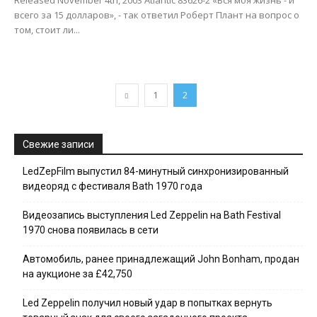
Released November 4th, 2003 Atlantic 83626-2 «Вся моя жизнь - и
всего за 15 долларов», - так ответил Роберт Плант на вопрос о
том, стоит ли...
1
2
Свежие записи
LedZepFilm выпустил 84-минутный синхронизированный
видеоряд с фестиваля Bath 1970 года
Видеозапись выступления Led Zeppelin на Bath Festival
1970 снова появилась в сети
Автомобиль, ранее принадлежащий John Bonham, продан
на аукционе за £42,750
Led Zeppelin получил новый удар в попытках вернуть