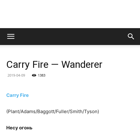
LedZeppelin.Ru
Carry Fire — Wanderer
2019-04-09
1383
Carry Fire
(Plant/Adams/Baggott/Fuller/Smith/Tyson)
Несу огонь