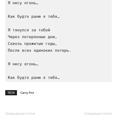
Я несу огонь…

Как будто раню я тебя…

Я тянулся за тобой

Через потерянные дни,

Сквозь прожитые годы,

После всех одиноких потерь.

Я несу огонь…

ТЕГИ
Carry Fire
Предыдущая статья
Следующая статья