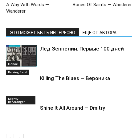
A Way With Words —
Bones Of Saints — Wanderer
Wanderer
ЭТО МОЖЕТ БЫТЬ ИНТЕРЕСНО
ЕЩЕ ОТ АВТОРА
Лед Зеппелин. Первые 100 дней
Новоe
Raising Sand
Killing The Blues — Вероника
Mighty
ReArranger
Shine It All Around — Dmitry