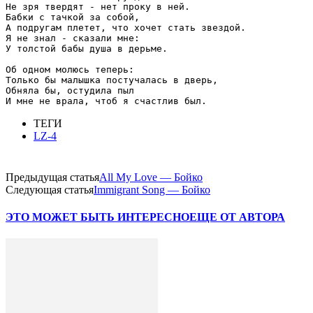
Не зря твердят - нет проку в ней.

Бабки с тачкой за собой,

А подругам плетет, что хочет стать звездой.

Я не знал - сказали мне:

У толстой бабы душа в дерьме.

Об одном молюсь теперь:

Только бы малышка постучалась в дверь,

Обняла бы, остудила пыл

ТЕГИ
LZ-4
Предыдущая статья
All My Love — Бойко
Следующая статья
Immigrant Song — Бойко
ЭТО МОЖЕТ БЫТЬ ИНТЕРЕСНО
ЕЩЕ ОТ АВТОРА