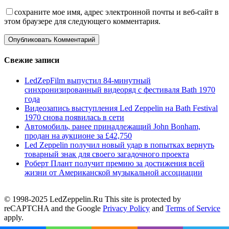
сохраните мое имя, адрес электронной почты и веб-сайт в
этом браузере для следующего комментария.
Свежие записи
LedZepFilm выпустил 84-минутный
синхронизированный видеоряд с фестиваля Bath 1970
года
Видеозапись выступления Led Zeppelin на Bath Festival
1970 снова появилась в сети
Автомобиль, ранее принадлежащий John Bonham,
продан на аукционе за £42,750
Led Zeppelin получил новый удар в попытках вернуть
товарный знак для своего загадочного проекта
Роберт Плант получит премию за достижения всей
жизни от Американской музыкальной ассоциации
© 1998-2025 LedZeppelin.Ru This site is protected by
reCAPTCHA and the Google
Privacy Policy
and
Terms of Service
apply.