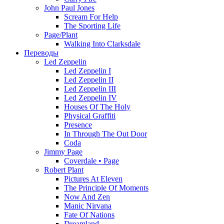
John Paul Jones
Scream For Help
The Sporting Life
Page/Plant
Walking Into Clarksdale
Переводы
Led Zeppelin
Led Zeppelin I
Led Zeppelin II
Led Zeppelin III
Led Zeppelin IV
Houses Of The Holy
Physical Graffiti
Presence
In Through The Out Door
Coda
Jimmy Page
Coverdale • Page
Robert Plant
Pictures At Eleven
The Principle Of Moments
Now And Zen
Manic Nirvana
Fate Of Nations
Dreamland