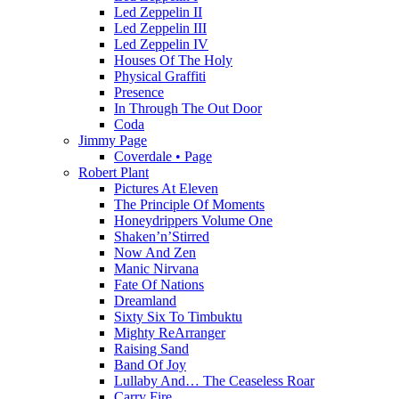
Led Zeppelin II
Led Zeppelin III
Led Zeppelin IV
Houses Of The Holy
Physical Graffiti
Presence
In Through The Out Door
Coda
Jimmy Page
Coverdale • Page
Robert Plant
Pictures At Eleven
The Principle Of Moments
Honeydrippers Volume One
Shaken’n’Stirred
Now And Zen
Manic Nirvana
Fate Of Nations
Dreamland
Sixty Six To Timbuktu
Mighty ReArranger
Raising Sand
Band Of Joy
Lullaby And… The Ceaseless Roar
Carry Fire