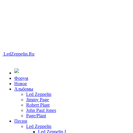
LedZeppelin.Ru
Форум
Новоe
Альбомы
Led Zeppelin
Jimmy Page
Robert Plant
John Paul Jones
Page/Plant
Песни
Led Zeppelin
Led Zeppelin I