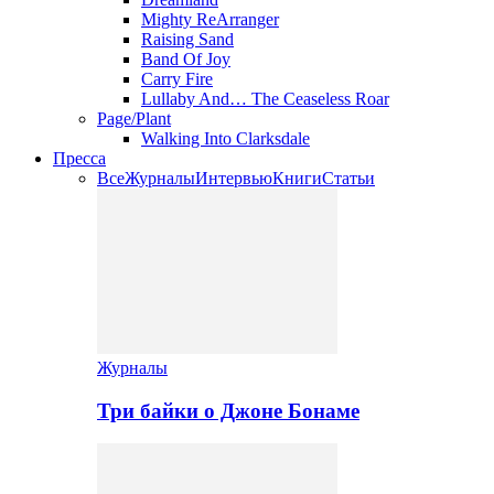
Mighty ReArranger
Raising Sand
Band Of Joy
Carry Fire
Lullaby And… The Ceaseless Roar
Page/Plant
Walking Into Clarksdale
Пресса
Все
Журналы
Интервью
Книги
Статьи
Журналы
Три байки о Джоне Бонаме