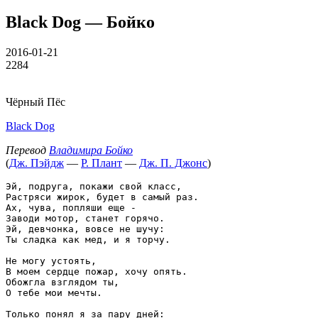
Black Dog — Бойко
2016-01-21
2284
Чёрный Пёс
Black Dog
Перевод
Владимира Бойко
(
Дж. Пэйдж
—
Р. Плант
—
Дж. П. Джонс
)
Эй, подруга, покажи свой класс,

Растряси жирок, будет в самый раз.

Ах, чува, попляши еще -

Заводи мотор, станет горячо.

Эй, девчонка, вовсе не шучу:

Ты сладка как мед, и я торчу.

Не могу устоять,

В моем сердце пожар, хочу опять.

Обожгла взглядом ты,

О тебе мои мечты.

Только понял я за пару дней:
