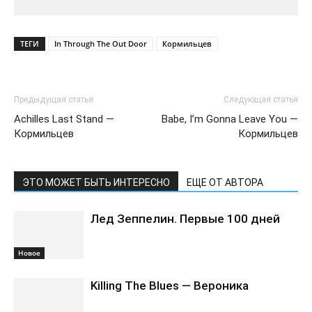
ТЕГИ
In Through The Out Door
Кормильцев
Предыдущая статья
Следующая статья
Achilles Last Stand —
Babe, I’m Gonna Leave You —
Кормильцев
Кормильцев
ЭТО МОЖЕТ БЫТЬ ИНТЕРЕСНО
ЕЩЕ ОТ АВТОРА
Лед Зеппелин. Первые 100 дней
Новоe
Killing The Blues — Вероника