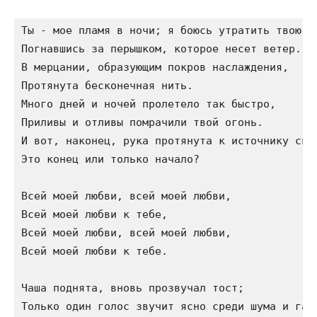
Ты - мое пламя в ночи; я боюсь утратить твою лю
Погнавшись за перышком, которое несет ветер.

В мерцании, образующим покров наслаждения,

Протянута бесконечная нить.

Много дней и ночей пролетело так быстро,

Приливы и отливы помрачили твой огонь.

И вот, наконец, рука протянута к источнику свет
Это конец или только начало?

Всей моей любви, всей моей любви,

Всей моей любви к тебе,

Всей моей любви, всей моей любви,

Всей моей любви к тебе.

Чаша поднята, вновь прозвучал тост;

Только один голос звучит ясно среди шума и гама