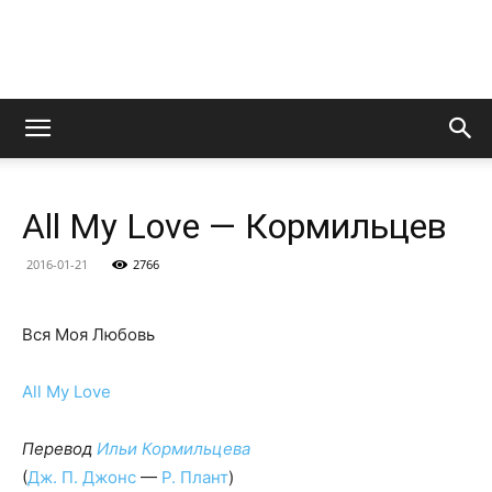
LedZeppelin.Ru
All My Love — Кормильцев
2016-01-21
2766
Вся Моя Любовь
All My Love
Перевод
Ильи Кормильцева
(
Дж. П. Джонс
—
Р. Плант
)