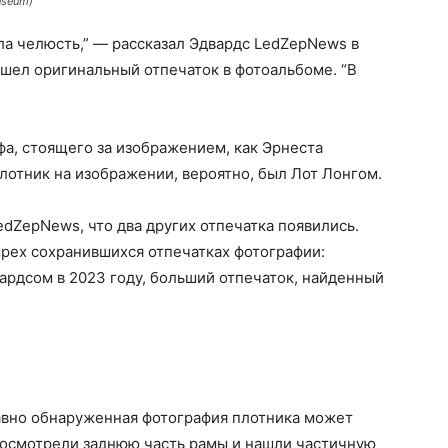
useum)
исла челюсть,” — рассказал Эдвардс LedZepNews в
ашел оригинальный отпечаток в фотоальбоме. “В
а, стоящего за изображением, как Эрнеста
плотник на изображении, вероятно, был Лот Лонгом.
edZepNews, что два других отпечатка появились.
ырех сохранившихся отпечатках фотографии:
ардсом в 2023 году, больший отпечаток, найденный
давно обнаруженная фотография плотника может
 осмотрели заднюю часть рамы и нашли частичную