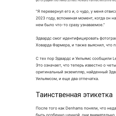
фотографии плотника (Ernest Howard Farmer/Wiltshire M
“Я перевернул его и, о чудо, у меня отв
2023 году, вспоминая момент, когда он н
нем было что-то сразу узнаваемое.”
Эдвардс смог идентифицировать фотограф
Ховарда Фармера, и также выяснил, что 
С тех пор Эдвардс и Уильямс сообщили L
Это означает, что теперь известно о чет
оригинальный экземпляр, найденный Эдв
Уильямсом, и еще два отпечатка.
Таинственная этикетка
После того как Denhams поняли, что не
быть особенно ценной, они внимательно