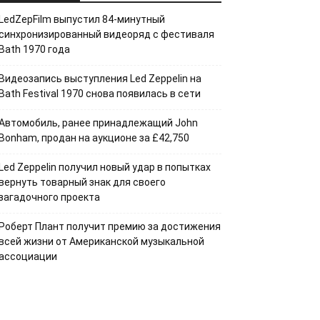
LedZepFilm выпустил 84-минутный
синхронизированный видеоряд с фестиваля
Bath 1970 года
Видеозапись выступления Led Zeppelin на
Bath Festival 1970 снова появилась в сети
Автомобиль, ранее принадлежащий John
Bonham, продан на аукционе за £42,750
Led Zeppelin получил новый удар в попытках
вернуть товарный знак для своего
загадочного проекта
Роберт Плант получит премию за достижения
всей жизни от Американской музыкальной
ассоциации