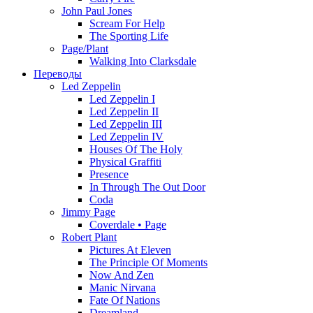
John Paul Jones
Scream For Help
The Sporting Life
Page/Plant
Walking Into Clarksdale
Переводы
Led Zeppelin
Led Zeppelin I
Led Zeppelin II
Led Zeppelin III
Led Zeppelin IV
Houses Of The Holy
Physical Graffiti
Presence
In Through The Out Door
Coda
Jimmy Page
Coverdale • Page
Robert Plant
Pictures At Eleven
The Principle Of Moments
Now And Zen
Manic Nirvana
Fate Of Nations
Dreamland