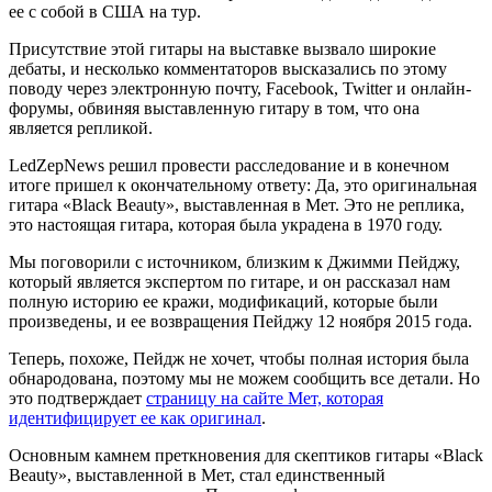
ее с собой в США на тур.
Присутствие этой гитары на выставке вызвало широкие
дебаты, и несколько комментаторов высказались по этому
поводу через электронную почту, Facebook, Twitter и онлайн-
форумы, обвиняя выставленную гитару в том, что она
является репликой.
LedZepNews решил провести расследование и в конечном
итоге пришел к окончательному ответу: Да, это оригинальная
гитара «Black Beauty», выставленная в Мет. Это не реплика,
это настоящая гитара, которая была украдена в 1970 году.
Мы поговорили с источником, близким к Джимми Пейджу,
который является экспертом по гитаре, и он рассказал нам
полную историю ее кражи, модификаций, которые были
произведены, и ее возвращения Пейджу 12 ноября 2015 года.
Теперь, похоже, Пейдж не хочет, чтобы полная история была
обнародована, поэтому мы не можем сообщить все детали. Но
это подтверждает
страницу на сайте Мет, которая
идентифицирует ее как оригинал
.
Основным камнем преткновения для скептиков гитары «Black
Beauty», выставленной в Мет, стал единственный