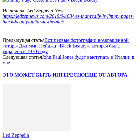
Источник: Led Zeppelin News:
https://ledzepnews.com/2019/04/08/yes-that-really-is-jimmy-pages-
black-beauty-guitar-in-the-met/
Предыдущая статья
Вот первые фотографии возвращенной
гитары Джимми Пейджа «Black Beauty», которая была
украдена в 1970 году
Следующая статья
John Paul Jones будет выступать в Италии в
мае
ЭТО МОЖЕТ БЫТЬ ИНТЕРЕСНО
ЕЩЕ ОТ АВТОРА
Led Zeppelin