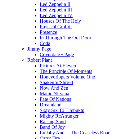
Led Zeppelin II
Led Zeppelin III
Led Zeppelin IV
Houses Of The Holy
Physical Graffiti
Presence
In Through The Out Door
Coda
Jimmy Page
Coverdale • Page
Robert Plant
Pictures At Eleven
The Principle Of Moments
Honeydrippers Volume One
Shaken’n’Stirred
Now And Zen
Manic Nirvana
Fate Of Nations
Dreamland
Sixty Six To Timbuktu
Mighty ReArranger
Raising Sand
Band Of Joy
Lullaby And… The Ceaseless Roar
Carry Fire