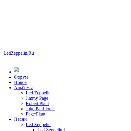
LedZeppelin.Ru
Форум
Новоe
Альбомы
Led Zeppelin
Jimmy Page
Robert Plant
John Paul Jones
Page/Plant
Песни
Led Zeppelin
Led Zeppelin I