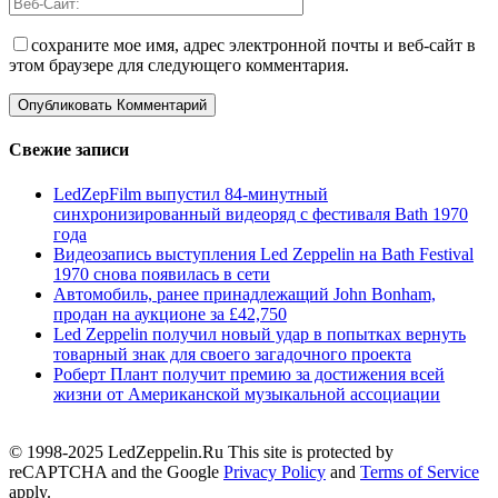
сохраните мое имя, адрес электронной почты и веб-сайт в
этом браузере для следующего комментария.
Свежие записи
LedZepFilm выпустил 84-минутный
синхронизированный видеоряд с фестиваля Bath 1970
года
Видеозапись выступления Led Zeppelin на Bath Festival
1970 снова появилась в сети
Автомобиль, ранее принадлежащий John Bonham,
продан на аукционе за £42,750
Led Zeppelin получил новый удар в попытках вернуть
товарный знак для своего загадочного проекта
Роберт Плант получит премию за достижения всей
жизни от Американской музыкальной ассоциации
© 1998-2025 LedZeppelin.Ru This site is protected by
reCAPTCHA and the Google
Privacy Policy
and
Terms of Service
apply.