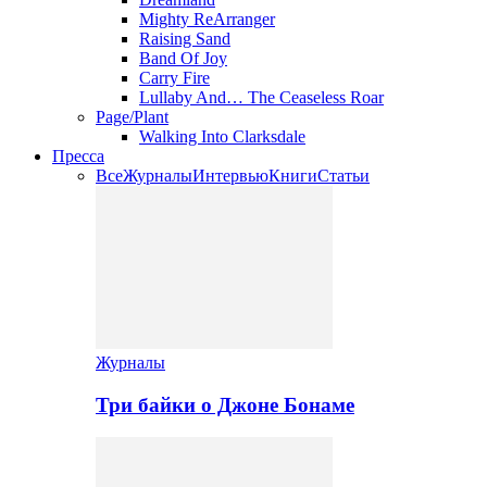
Mighty ReArranger
Raising Sand
Band Of Joy
Carry Fire
Lullaby And… The Ceaseless Roar
Page/Plant
Walking Into Clarksdale
Пресса
Все
Журналы
Интервью
Книги
Статьи
Журналы
Три байки о Джоне Бонаме